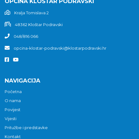
OPĆINA KLOŠTAR PODRAVSKI
Kralja Tomislava 2
48362 Kloštar Podravski
048/816 066
opcina-klostar-podravski@klostarpodravski.hr
NAVIGACIJA
Početna
O nama
Povijest
Vijesti
Pritužbe i predstavke
Kontakt