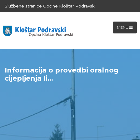
Službene stranice Općine Kloštar Podravski
MENU
Informacija o provedbi oralnog
cijepljenja li...