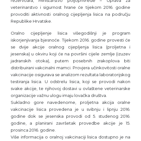
rezervoara, Ministarstvo poljoprivrede – Uprava za
veterinarstvo i sigurnost hrane će tijekom 2016. godine
provoditi aktivnosti oralnog cijepljenja lisica na području
Republike Hrvatske.
Oralno cijepljenje lisica višegodišnji je program
iskorjenjivanja bjesnoće. Tijekom 2016. godine provesti će
se dvije akcije oralnog cijepljenja lisica (proljetna i
jesenska) u okviru koji će na površini cijele zemlje (izuzev
jadranskih otoka), putem posebnih zrakoplova biti
distribuirani vakcinalni mamci. Provjera učinkovitosti oralne
vakcinacije osigurava se analizom rezultata laboratorijskog
testiranja lisica. U odstrelu lisica, koji se provodi nakon
svake akcije, te njihovoj dostavi u ovlaštene veterinarske
organizacije važnu ulogu imaju lovačka društva.
Sukladno gore navedenome, proljetna akcija oralne
vakcinacije lisica provedena je u svibnju i lipnju 2016.
godine dok se jesenska provodi od 5. studenog 2016.
godine, a planirani završetak provedbe akcije je 15.
prosinca 2016. godine.
Više informacija o oralnoj vakcinaciji lisica dostupno je na