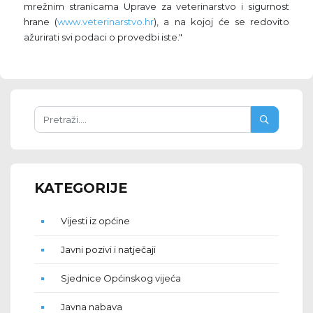
mrežnim stranicama Uprave za veterinarstvo i sigurnost
hrane (
www.veterinarstvo.hr
), a na kojoj će se redovito
ažurirati svi podaci o provedbi iste."
KATEGORIJE
Vijesti iz općine
Javni pozivi i natječaji
Sjednice Općinskog vijeća
Javna nabava