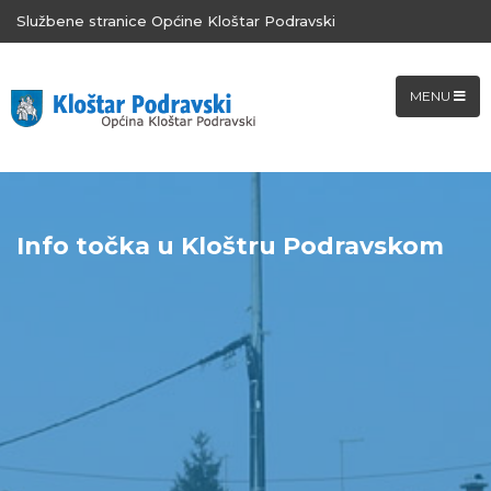
Službene stranice Općine Kloštar Podravski
MENU
Info točka u Kloštru Podravskom