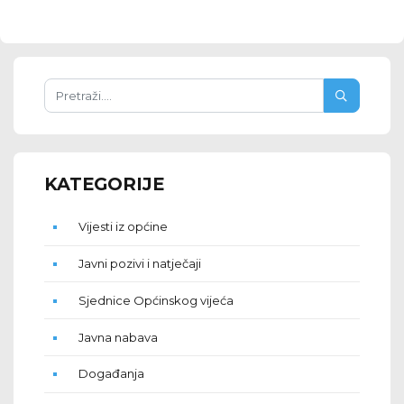
KATEGORIJE
Vijesti iz općine
Javni pozivi i natječaji
Sjednice Općinskog vijeća
Javna nabava
Događanja