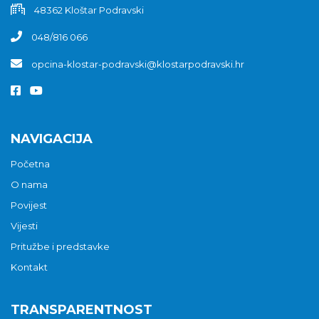
48362 Kloštar Podravski
048/816 066
opcina-klostar-podravski@klostarpodravski.hr
NAVIGACIJA
Početna
O nama
Povijest
Vijesti
Pritužbe i predstavke
Kontakt
TRANSPARENTNOST