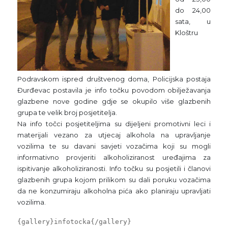
do 24,00
sata, u
Kloštru
Podravskom ispred društvenog doma, Policijska postaja
Đurđevac postavila je info točku povodom obilježavanja
glazbene nove godine gdje se okupilo više glazbenih
grupa te velik broj posjetitelja.
Na info točci posjetiteljima su dijeljeni promotivni leci i
materijali vezano za utjecaj alkohola na upravljanje
vozilima te su davani savjeti vozačima koji su mogli
informativno provjeriti alkoholiziranost uređajima za
ispitivanje alkoholiziranosti. Info točku su posjetili i članovi
glazbenih grupa kojom prilikom su dali poruku vozačima
da ne konzumiraju alkoholna pića ako planiraju upravljati
vozilima.
{gallery}infotocka{/gallery}