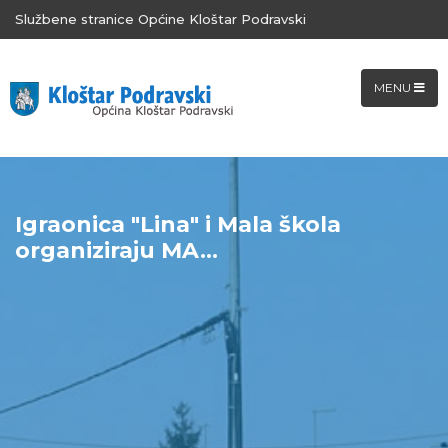
Službene stranice Općine Kloštar Podravski
MENU
Igraonica "Lina" i Mala škola
organiziraju MA...