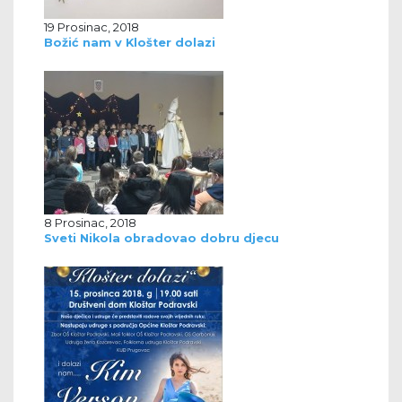
19 Prosinac, 2018
Božić nam v Klošter dolazi
8 Prosinac, 2018
Sveti Nikola obradovao dobru djecu