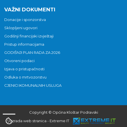
VAŽNI DOKUMENTI
Donacije i sponzorstva
Sklopljeni ugovori
Godišnji financijski izvještaji
Pristup informacijama
GODIŠNJI PLAN RADA ZA 2026
Otvoreni podaci
Izjava o pristupačnosti
Odluka o mrtvozorstvu
CJENICI KOMUNALNIH USLUGA
Copyright © Općina Kloštar Podravski
Izrada web stranica
-
Extreme IT