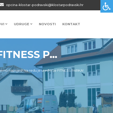
opcina-klostar-podravski@klostarpodravski.hr
OVI
UDRUGE
NOVOSTI
KONTAKT
ITNESS P...
demo naprijed! Na redu je uređenje FITNESS PARKA!