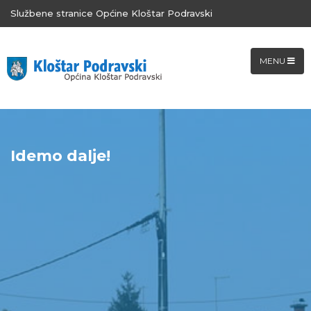
Službene stranice Općine Kloštar Podravski
MENU
Idemo dalje!