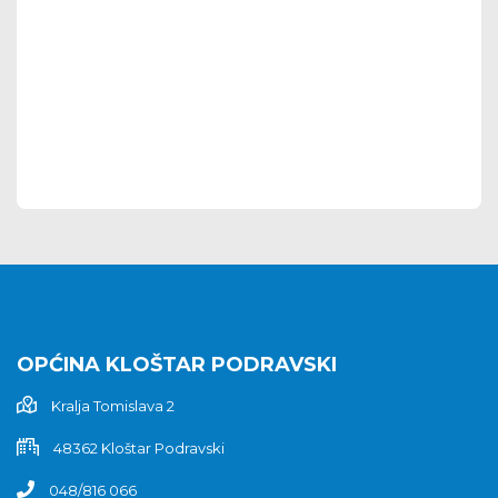
OPĆINA KLOŠTAR PODRAVSKI
Kralja Tomislava 2
48362 Kloštar Podravski
048/816 066