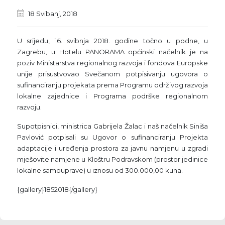
18 Svibanj, 2018
U srijedu, 16. svibnja 2018. godine točno u podne, u
Zagrebu, u Hotelu PANORAMA općinski načelnik je na
poziv Ministarstva regionalnog razvoja i fondova Europske
unije prisustvovao Svečanom potpisivanju ugovora o
sufinanciranju projekata prema Programu održivog razvoja
lokalne zajednice i Programa podrške regionalnom
razvoju.
Supotpisnici, ministrica Gabrijela Žalac i naš načelnik Siniša
Pavlović potpisali su Ugovor o sufinanciranju Projekta
adaptacije i uređenja prostora za javnu namjenu u zgradi
mješovite namjene u Kloštru Podravskom (prostor jedinice
lokalne samouprave) u iznosu od 300.000,00 kuna.
{gallery}1852018{/gallery}