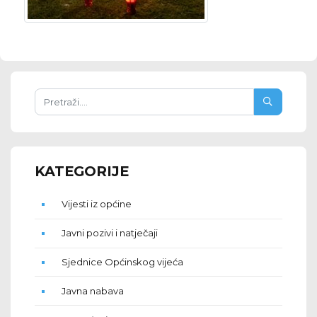
KATEGORIJE
Vijesti iz općine
Javni pozivi i natječaji
Sjednice Općinskog vijeća
Javna nabava