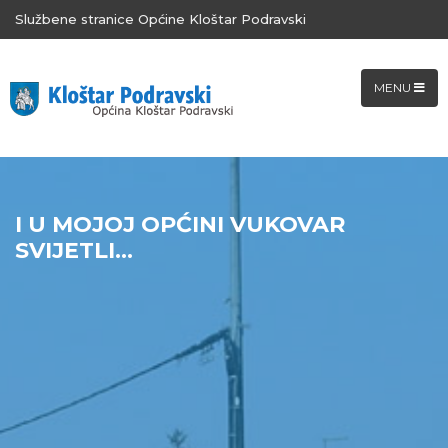
Službene stranice Općine Kloštar Podravski
MENU
I U MOJOJ OPĆINI VUKOVAR
SVIJETLI...