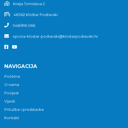
Kralja Tomislava 2
48362 Kloštar Podravski
048/816 066
opcina-klostar-podravski@klostarpodravski.hr
NAVIGACIJA
Početna
O nama
Povijest
Vijesti
Pritužbe i predstavke
Kontakt