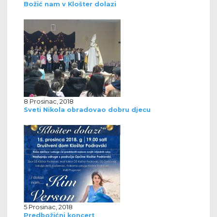
Božić nam v Klošter dolazi
8 Prosinac, 2018
Sveti Nikola obradovao dobru djecu
5 Prosinac, 2018
Predbožićni koncert