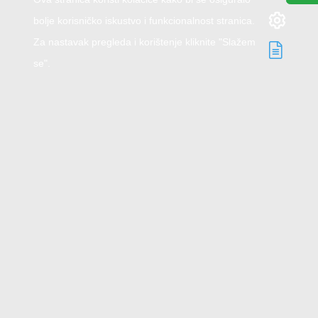
bolje korisničko iskustvo i funkcionalnost stranica.
Za nastavak pregleda i korištenje kliknite "Slažem
se".