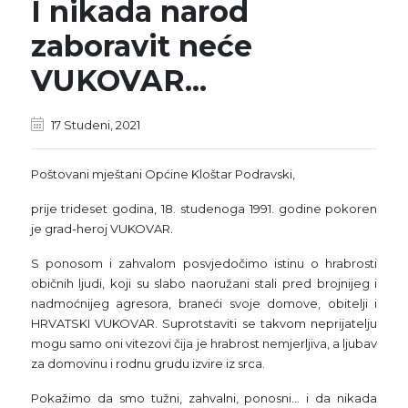
I nikada narod
zaboravit neće
VUKOVAR...
17 Studeni, 2021
Poštovani mještani Općine Kloštar Podravski,
prije trideset godina, 18. studenoga 1991. godine pokoren
je grad-heroj VUKOVAR.
S ponosom i zahvalom posvjedočimo istinu o hrabrosti
običnih ljudi, koji su slabo naoružani stali pred brojnijeg i
nadmoćnijeg agresora, braneći svoje domove, obitelji i
HRVATSKI VUKOVAR. Suprotstaviti se takvom neprijatelju
mogu samo oni vitezovi čija je hrabrost nemjerljiva, a ljubav
za domovinu i rodnu grudu izvire iz srca.
Pokažimo da smo tužni, zahvalni, ponosni… i da nikada