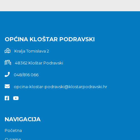
OPĆINA KLOŠTAR PODRAVSKI
Kralja Tomislava 2
48362 Kloštar Podravski
048/816 066
opcina-klostar-podravski@klostarpodravski.hr
NAVIGACIJA
Početna
O nama