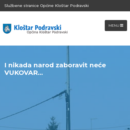
Službene stranice Općine Kloštar Podravski
MENU
I nikada narod zaboravit neće
VUKOVAR...