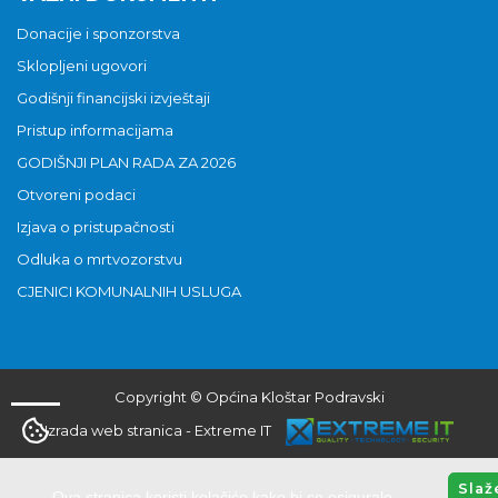
Donacije i sponzorstva
Sklopljeni ugovori
Godišnji financijski izvještaji
Pristup informacijama
GODIŠNJI PLAN RADA ZA 2026
Otvoreni podaci
Izjava o pristupačnosti
Odluka o mrtvozorstvu
CJENICI KOMUNALNIH USLUGA
Copyright © Općina Kloštar Podravski
Izrada web stranica
-
Extreme IT
Slaž
Ova stranica koristi kolačiće kako bi se osiguralo