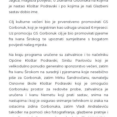
Jagića, magistra povijesti, o zidinama Grbonuka na kojima
je nastao Kloštar Podravski i po kojima je naš Glazbeni
sastav dobio ime.
Cilj kulturne večeri bio je prvenstveno promovirati GS
Gorbonuk, koji je registriran kao udruga unazad 6 mjeseci.
Uz promociju GS Gorbonuk cilj je bio promovirati pjesme
fra Ivana Širokog te upoznati sumještane s bogatom
povijesti našeg mjesta.
Na kraju programa uručene su zahvalnice i to načelniku
Općine Kloštar Podravski, Sinišu Pavloviću koji je
velikodušno ponudio generalno sponzorstvo večeri, zatim
fra Ivanu Širokom na suradnji i pjesmama koje nesebično
piše za Gorbonuk, zatim Mirku Šandrovčanu, ravnatelju
Osnovne škole Kloštar Podravski koji je omogućio
Gorbonuku prostor za redovite probe, zahvalnica je
uručena i Ivanu Nemetu koji prati sastav, snima na
nastupima i koji je osigurao snimanje tehnikom iz zraka na
ostacima zidina Gorbonuka, zatim Vladi Andraševiću
također na pomoći oko fotografiranja, glazbene pratnje i