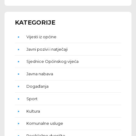
KATEGORIJE
Vijesti iz općine
Javni pozivi i natječaji
Sjednice Općinskog vijeća
Javna nabava
Događanja
Sport
Kultura
Komunalne usluge
Reciklažno dvorište