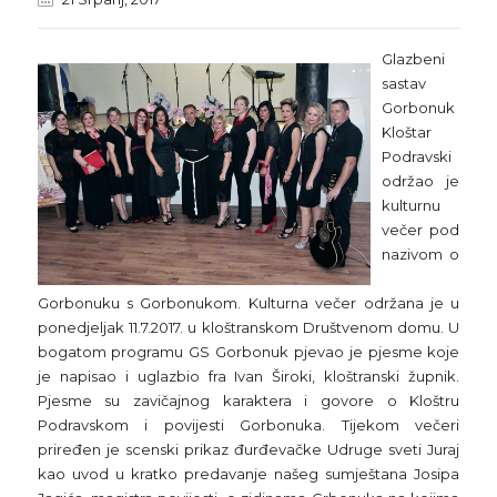
Glazbeni
sastav
Gorbonuk
Kloštar
Podravski
održao je
kulturnu
večer pod
nazivom o
Gorbonuku s Gorbonukom. Kulturna večer održana je u
ponedjeljak 11.7.2017. u kloštranskom Društvenom domu. U
bogatom programu GS Gorbonuk pjevao je pjesme koje
je napisao i uglazbio fra Ivan Široki, kloštranski župnik.
Pjesme su zavičajnog karaktera i govore o Kloštru
Podravskom i povijesti Gorbonuka. Tijekom večeri
priređen je scenski prikaz đurđevačke Udruge sveti Juraj
kao uvod u kratko predavanje našeg sumještana Josipa