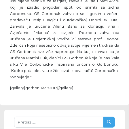
ustupljene tehnike za razglas, zahvala je išla i Mati Alviru
koji je izradio prigodan spot od snimki sa zidina
Gorbonuka. GS Gorbonuk zahvalio se i gostima večeri,
predavaču Josipu Jagiću i đurđevačkoj Udruzi sv. Juraj.
Zahvala je uručena Alenu Banu za donaciju vina i
Cvjećarnici "Marina" za cvijeće. Posebna zahvalnica
uručena je umjetničkoj voditeljici sastava prof. Teodori
Zdeličan koja nesebično odvaja svoje vrijeme i trudi se da
GS Gorbonuk sve više napreduje. Na kraju zahvalnica je
uručena Martini Fuk, članici GS Gorbonuk koja je naslikala
sliku Vile Gorbonučke inspirirana pričom o Gorbonuku.
"Koliko puta ples vatre žitni cvat iznova rađa? Gorbonučka-
rodovjerje!"
{gallery}gorbonuk2172017{/gallery}