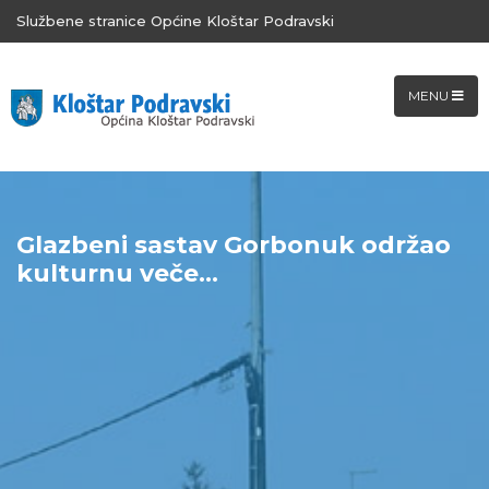
Službene stranice Općine Kloštar Podravski
MENU
Glazbeni sastav Gorbonuk održao
kulturnu veče...