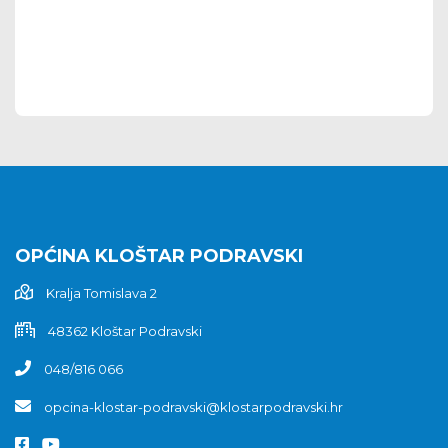
OPĆINA KLOŠTAR PODRAVSKI
Kralja Tomislava 2
48362 Kloštar Podravski
048/816 066
opcina-klostar-podravski@klostarpodravski.hr