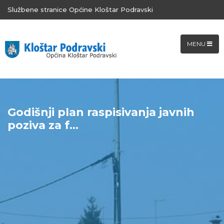
Službene stranice Općine Kloštar Podravski
MENU
Godišnji plan raspisivanja javnih
poziva za f...