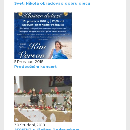
Sveti Nikola obradovao dobru djecu
5 Prosinac, 2018
Predbožićni koncert
30 Studeni, 2018
ADVENT u Kloštru Podravskom