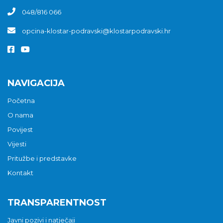
048/816 066
opcina-klostar-podravski@klostarpodravski.hr
NAVIGACIJA
Početna
O nama
Povijest
Vijesti
Pritužbe i predstavke
Kontakt
TRANSPARENTNOST
Javni pozivi i natječaji