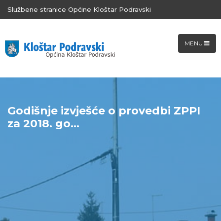
Službene stranice Općine Kloštar Podravski
MENU
Godišnje izvješće o provedbi ZPPI
za 2018. go...