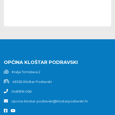
OPĆINA KLOŠTAR PODRAVSKI
Kralja Tomislava 2
48362 Kloštar Podravski
048/816 066
opcina-klostar-podravski@klostarpodravski.hr