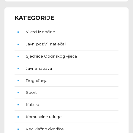
KATEGORIJE
Vijesti iz općine
Javni pozivi i natječaji
Sjednice Općinskog vijeća
Javna nabava
Događanja
Sport
Kultura
Komunalne usluge
Reciklažno dvorište