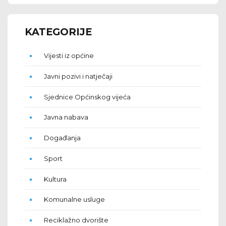
KATEGORIJE
Vijesti iz općine
Javni pozivi i natječaji
Sjednice Općinskog vijeća
Javna nabava
Događanja
Sport
Kultura
Komunalne usluge
Reciklažno dvorište