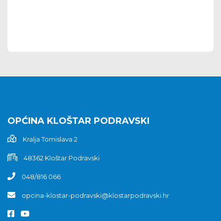
OPĆINA KLOŠTAR PODRAVSKI
Kralja Tomislava 2
48362 Kloštar Podravski
048/816 066
opcina-klostar-podravski@klostarpodravski.hr