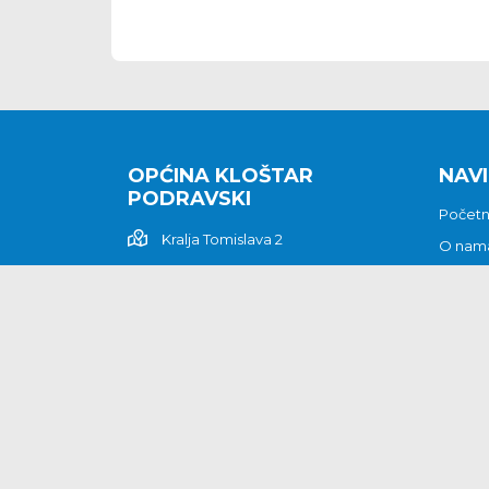
OPĆINA KLOŠTAR
NAVI
PODRAVSKI
Počet
Kralja Tomislava 2
O nam
Povijes
48362 Kloštar Podravski
Vijesti
048/816 066
Prituž
opcina-klostar-
Kontak
podravski@klostarpodravski.hr