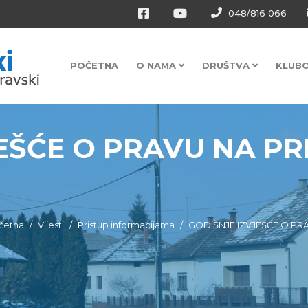
048/816 066
POČETNA
O NAMA
DRUŠTVA
KLUB
EŠĆE O PRAVU NA PR
četna
Vijesti
Pristup informacijama
GODIŠNJE IZVJEŠĆE O PR