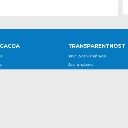
GACIJA
TRANSPARENTNOST
na
Javni pozivi i natječaji
a
Javna nabava
t
Javni pozivi i natječaji
Jedinstveni upravni odjel
be i predstavke
Općinsko vijeće
t
Općinski načelnik
Pritužbe i predstavke