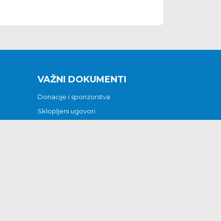
VAŽNI DOKUMENTI
Donacije i sponzorstva
Sklopljeni ugovori
Godišnji financijski izvještaji
Pristup informacijama
GODIŠNJI PLAN RADA ZA 2026
Otvoreni podaci
Izjava o pristupačnosti
Odluka o mrtvozorstvu
CJENICI KOMUNALNIH USLUGA