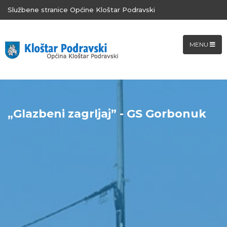
Službene stranice Općine Kloštar Podravski
MENU
„Glazbeni zagrljaj” - GS Gorbonuk