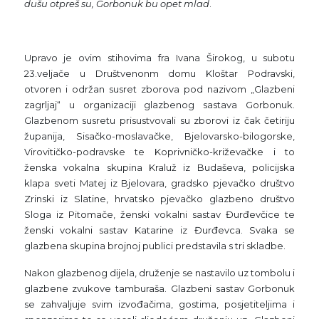
dušu otpreš su, Gorbonuk bu opet mlad
.
Upravo je ovim stihovima fra Ivana Širokog, u subotu
23.veljače u Društvenonm domu Kloštar Podravski,
otvoren i održan susret zborova pod nazivom „Glazbeni
zagrljaj“ u organizaciji glazbenog sastava Gorbonuk.
Glazbenom susretu prisustvovali su zborovi iz čak četiriju
županija, Sisačko-moslavačke, Bjelovarsko-bilogorske,
Virovitičko-podravske te Koprivničko-križevačke i to
ženska vokalna skupina Kraluž iz Budaševa, policijska
klapa sveti Matej iz Bjelovara, gradsko pjevačko društvo
Zrinski iz Slatine, hrvatsko pjevačko glazbeno društvo
Sloga iz Pitomače, ženski vokalni sastav Đurđevčice te
ženski vokalni sastav Katarine iz Đurđevca. Svaka se
glazbena skupina brojnoj publici predstavila s tri skladbe.
Nakon glazbenog dijela, druženje se nastavilo uz tombolu i
glazbene zvukove tamburaša. Glazbeni sastav Gorbonuk
se zahvaljuje svim izvođačima, gostima, posjetiteljima i