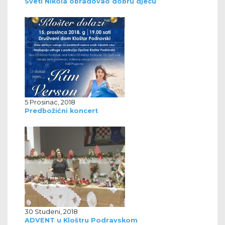
Sveti Nikola obradovao dobru djecu
5 Prosinac, 2018
Predbožićni koncert
30 Studeni, 2018
ADVENT u Kloštru Podravskom