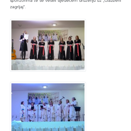
sponzorima te se veseli sljedećem druženju uz „Glazbeni
zagrljaj“.