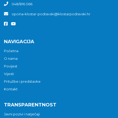
048/816 066
opcina-klostar-podravski@klostarpodravski.hr
NAVIGACIJA
Početna
O nama
Povijest
Vijesti
Pritužbe i predstavke
Kontakt
TRANSPARENTNOST
Javni pozivi i natječaji