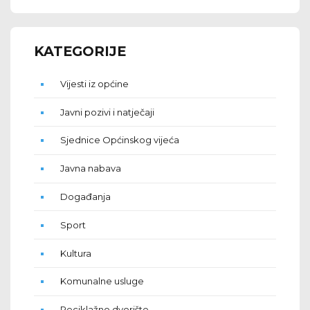
KATEGORIJE
Vijesti iz općine
Javni pozivi i natječaji
Sjednice Općinskog vijeća
Javna nabava
Događanja
Sport
Kultura
Komunalne usluge
Reciklažno dvorište