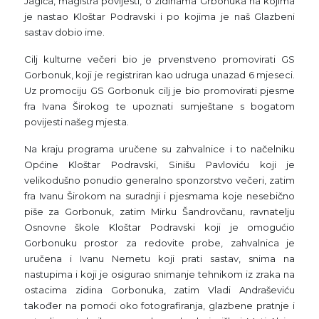
Jagića, magistra povijesti, o zidinama Grbonuka na kojima
je nastao Kloštar Podravski i po kojima je naš Glazbeni
sastav dobio ime.
Cilj kulturne večeri bio je prvenstveno promovirati GS
Gorbonuk, koji je registriran kao udruga unazad 6 mjeseci.
Uz promociju GS Gorbonuk cilj je bio promovirati pjesme
fra Ivana Širokog te upoznati sumještane s bogatom
povijesti našeg mjesta.
Na kraju programa uručene su zahvalnice i to načelniku
Općine Kloštar Podravski, Sinišu Pavloviću koji je
velikodušno ponudio generalno sponzorstvo večeri, zatim
fra Ivanu Širokom na suradnji i pjesmama koje nesebično
piše za Gorbonuk, zatim Mirku Šandrovčanu, ravnatelju
Osnovne škole Kloštar Podravski koji je omogućio
Gorbonuku prostor za redovite probe, zahvalnica je
uručena i Ivanu Nemetu koji prati sastav, snima na
nastupima i koji je osigurao snimanje tehnikom iz zraka na
ostacima zidina Gorbonuka, zatim Vladi Andraševiću
također na pomoći oko fotografiranja, glazbene pratnje i