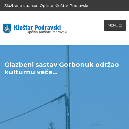
Službene stranice Općine Kloštar Podravski
MENU
Glazbeni sastav Gorbonuk održao
kulturnu veče...