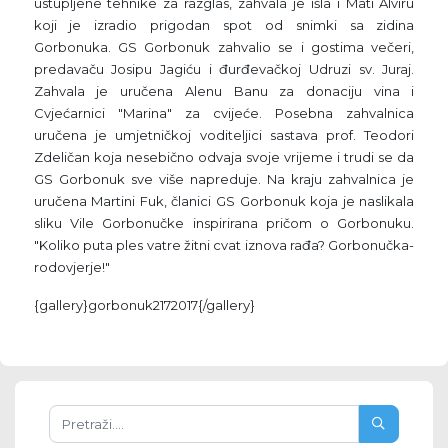
ustupljene tehnike za razglas, zahvala je išla i Mati Alviru
koji je izradio prigodan spot od snimki sa zidina
Gorbonuka. GS Gorbonuk zahvalio se i gostima večeri,
predavaču Josipu Jagiću i đurđevačkoj Udruzi sv. Juraj.
Zahvala je uručena Alenu Banu za donaciju vina i
Cvjećarnici "Marina" za cvijeće. Posebna zahvalnica
uručena je umjetničkoj voditeljici sastava prof. Teodori
Zdeličan koja nesebično odvaja svoje vrijeme i trudi se da
GS Gorbonuk sve više napreduje. Na kraju zahvalnica je
uručena Martini Fuk, članici GS Gorbonuk koja je naslikala
sliku Vile Gorbonučke inspirirana pričom o Gorbonuku.
"Koliko puta ples vatre žitni cvat iznova rađa? Gorbonučka-
rodovjerje!"
{gallery}gorbonuk2172017{/gallery}