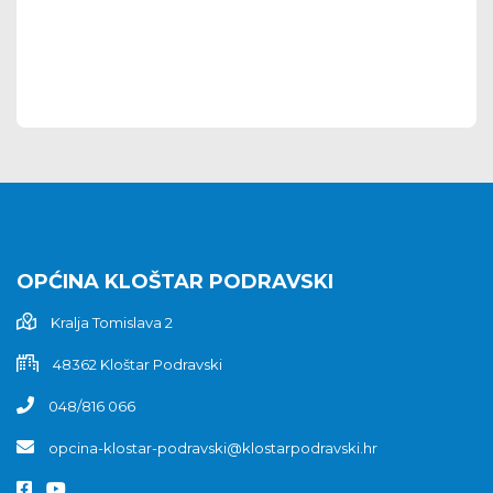
OPĆINA KLOŠTAR PODRAVSKI
Kralja Tomislava 2
48362 Kloštar Podravski
048/816 066
opcina-klostar-podravski@klostarpodravski.hr