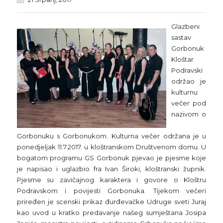
Glazbeni
sastav
Gorbonuk
Kloštar
Podravski
održao je
kulturnu
večer pod
nazivom o
Gorbonuku s Gorbonukom. Kulturna večer održana je u
ponedjeljak 11.7.2017. u kloštranskom Društvenom domu. U
bogatom programu GS Gorbonuk pjevao je pjesme koje
je napisao i uglazbio fra Ivan Široki, kloštranski župnik.
Pjesme su zavičajnog karaktera i govore o Kloštru
Podravskom i povijesti Gorbonuka. Tijekom večeri
priređen je scenski prikaz đurđevačke Udruge sveti Juraj
kao uvod u kratko predavanje našeg sumještana Josipa