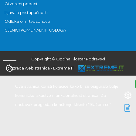
Otvoreni podaci
Izjava o pristupačnosti
Odluka o mrtvozorstvu
CJENICI KOMUNALNIH USLUGA
Copyright © Općina Kloštar Podravski
Izrada web stranica
-
Extreme IT
Ova stranica koristi kolačiće kako bi se osiguralo bolje
korisničko iskustvo i funkcionalnost stranica. Za
nastavak pregleda i korištenje kliknite "Slažem se".