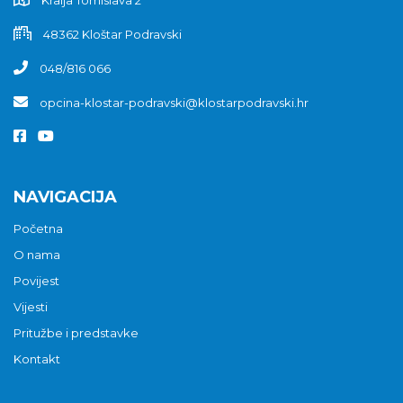
48362 Kloštar Podravski
048/816 066
opcina-klostar-podravski@klostarpodravski.hr
NAVIGACIJA
Početna
O nama
Povijest
Vijesti
Pritužbe i predstavke
Kontakt