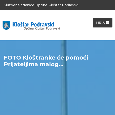
Službene stranice Općine Kloštar Podravski
MENU
FOTO Kloštranke će pomoći
Prijateljima malog...