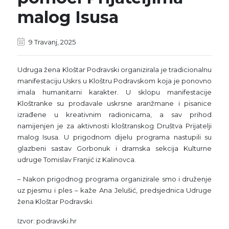
malog Isusa
9 Travanj, 2025
Udruga žena Kloštar Podravski organizirala je tradicionalnu
manifestaciju Uskrs u Kloštru Podravskom koja je ponovno
imala humanitarni karakter. U sklopu manifestacije
Kloštranke su prodavale uskrsne aranžmane i pisanice
izrađene u kreativnim radionicama, a sav prihod
namijenjen je za aktivnosti kloštranskog Društva Prijatelji
malog Isusa. U prigodnom dijelu programa nastupili su
glazbeni sastav Gorbonuk i dramska sekcija Kulturne
udruge Tomislav Franjić iz Kalinovca.
– Nakon prigodnog programa organizirale smo i druženje
uz pjesmu i ples – kaže Ana Jelušić, predsjednica Udruge
žena Kloštar Podravski.
Izvor: podravski.hr