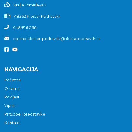
Kralja Tomislava 2
48362 Kloštar Podravski
048/816 066
opcina-klostar-podravski@klostarpodravski.hr
NAVIGACIJA
Početna
O nama
Povijest
Vijesti
Pritužbe i predstavke
Kontakt