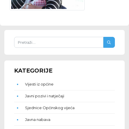
KATEGORIJE
Vijesti iz općine
Javni pozivi i natječaji
Sjednice Općinskog vijeća
Javna nabava