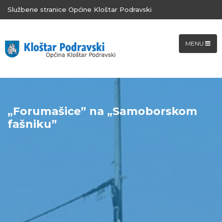
Službene stranice Općine Kloštar Podravski
MENU
„Forumašice” na „Samoborskom
fašniku”