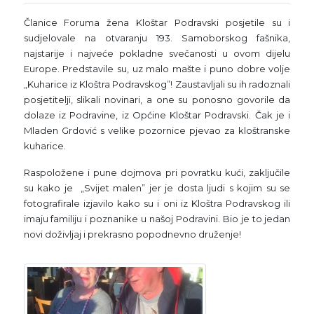
Članice Foruma žena Kloštar Podravski posjetile su i
sudjelovale na otvaranju 193. Samoborskog fašnika,
najstarije i najveće pokladne svečanosti u ovom dijelu
Europe. Predstavile su, uz malo mašte i puno dobre volje
„Kuharice iz Kloštra Podravskog”! Zaustavljali su ih radoznali
posjetitelji, slikali novinari, a one su ponosno govorile da
dolaze iz Podravine, iz Općine Kloštar Podravski. Čak je i
Mladen Grdović s velike pozornice pjevao za kloštranske
kuharice.
Raspoložene i pune dojmova pri povratku kući, zaključile
su kako je „Svijet malen” jer je dosta ljudi s kojim su se
fotografirale izjavilo kako su i oni iz Kloštra Podravskog ili
imaju familiju i poznanike u našoj Podravini. Bio je to jedan
novi doživljaj i prekrasno popodnevno druženje!