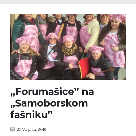
„Forumašice” na
„Samoborskom
fašniku”
25 Veljača, 2019