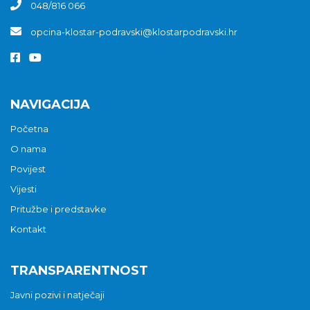
048/816 066
opcina-klostar-podravski@klostarpodravski.hr
NAVIGACIJA
Početna
O nama
Povijest
Vijesti
Pritužbe i predstavke
Kontakt
TRANSPARENTNOST
Javni pozivi i natječaji