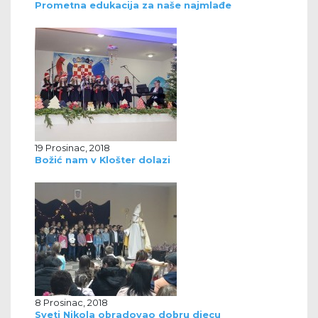
Prometna edukacija za naše najmlađe
19 Prosinac, 2018
Božić nam v Klošter dolazi
8 Prosinac, 2018
Sveti Nikola obradovao dobru djecu