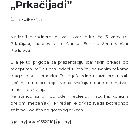
„Prkačijadi”
16 Svibanj, 2018
Na Međunarodnom festivalu izvornih kolača, 3. virovskoj
Prkačijadi, sudjelovale su članice Foruma žena Kloštar
Podravski.
Bila je to prigoda za prezentaciju starinskih prkača po
receptima koji su naslijeđeni u malim, očuvanim tekama
dragig baka i prabaka. To je još jedno u nizu prekrasnih
sjećanja i tradicije koje sve nas vraćaju u dane djetinjstva i
mirisnih doživljaja.
Na štandu su bili ponuđeni leplenci, mazurka, kolači s
prelom, medenjaki... Priređen je prikaz svega potrebnog
za izradu:od žita do gotovog prkača!
{gallery}prkac1552018{/gallery}