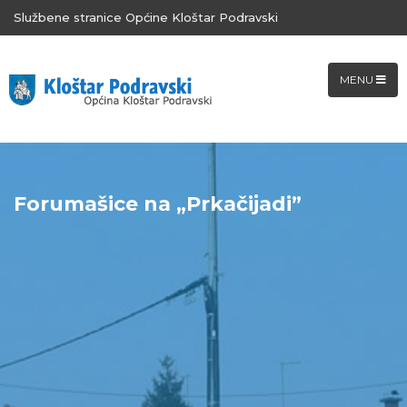
Službene stranice Općine Kloštar Podravski
MENU
Forumašice na „Prkačijadi”