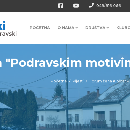
048/816 066
POČETNA
O NAMA
DRUŠTVA
KLUB
a "Podravskim motivi
Početna
Vijesti
Forum žena Kloštar P