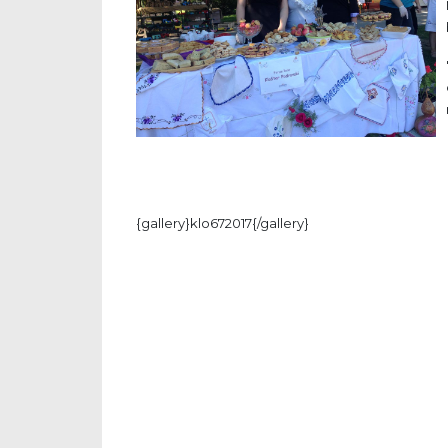
{gallery}klo672017{/gallery}