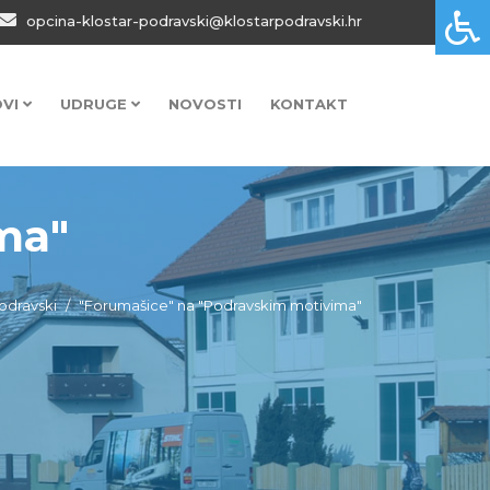
opcina-klostar-podravski@klostarpodravski.hr
OVI
UDRUGE
NOVOSTI
KONTAKT
ma"
odravski
"Forumašice" na "Podravskim motivima"