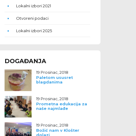
Lokalni izbori 2021
Otvoreni podaci
Lokalni izbori 2025
DOGAĐANJA
19 Prosinac, 2018
Paletom ususret
blagdanima
19 Prosinac, 2018
Prometna edukacija za
naše najmlađe
19 Prosinac, 2018
Božić nam v Klošter
dolazi