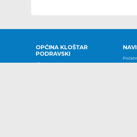
OPĆINA KLOŠTAR
NAVI
PODRAVSKI
Počet
Kralja Tomislava 2
O nam
Povijes
48362 Kloštar Podravski
Vijesti
048/816 066
Prituž
opcina-klostar-
Kontak
podravski@klostarpodravski.hr