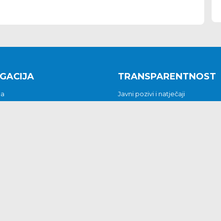
GACIJA
TRANSPARENTNOST
na
Javni pozivi i natječaji
a
Javna nabava
t
Javni pozivi i natječaji
Jedinstveni upravni odjel
be i predstavke
Općinsko vijeće
t
Općinski načelnik
Pritužbe i predstavke