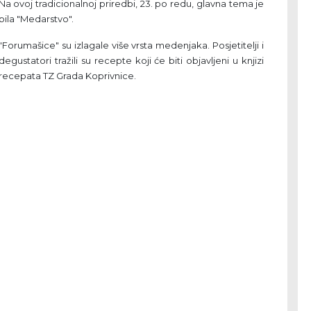
Na ovoj tradicionalnoj priredbi, 23. po redu, glavna tema je
bila "Medarstvo".
"Forumašice" su izlagale više vrsta medenjaka. Posjetitelji i
degustatori tražili su recepte koji će biti objavljeni u knjizi
recepata TZ Grada Koprivnice.