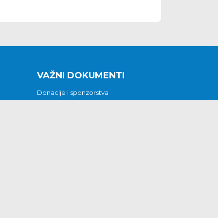
VAŽNI DOKUMENTI
Donacije i sponzorstva
Sklopljeni ugovori
Godišnji financijski izvještaji
Pristup informacijama
GODIŠNJI PLAN RADA ZA 2026
Otvoreni podaci
Izjava o pristupačnosti
Odluka o mrtvozorstvu
CJENICI KOMUNALNIH USLUGA