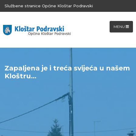
Službene stranice Općine Kloštar Podravski
MENU
Zapaljena je i treća svijeća u našem
Kloštru...