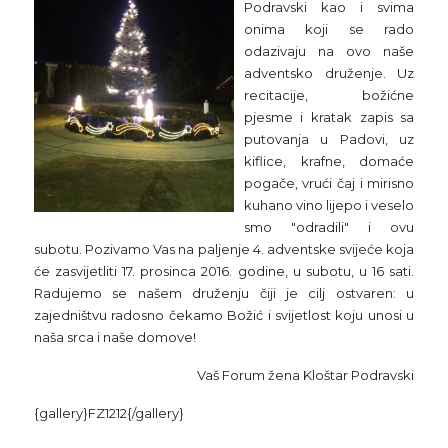
Podravski kao i svima
onima koji se rado
odazivaju na ovo naše
adventsko druženje. Uz
recitacije, božićne
pjesme i kratak zapis sa
putovanja u Padovi, uz
kiflice, krafne, domaće
pogače, vrući čaj i mirisno
kuhano vino lijepo i veselo
smo "odradili" i ovu
subotu. Pozivamo Vas na paljenje 4. adventske svijeće koja
će zasvijetliti 17. prosinca 2016. godine, u subotu, u 16 sati.
Radujemo se našem druženju čiji je cilj ostvaren: u
zajedništvu radosno čekamo Božić i svijetlost koju unosi u
naša srca i naše domove!
Vaš Forum žena Kloštar Podravski
{gallery}FZ1212{/gallery}