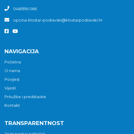
048/816 066
opcina-klostar-podravski@klostarpodravski.hr
NAVIGACIJA
Početna
O nama
Povijest
Vijesti
Pritužbe i predstavke
Kontakt
TRANSPARENTNOST
Javni pozivi i natječaji