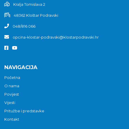
Kralja Tomislava 2
48362 Kloštar Podravski
048/816 066
opcina-klostar-podravski@klostarpodravski.hr
NAVIGACIJA
Početna
O nama
Povijest
Vijesti
Pritužbe i predstavke
Kontakt