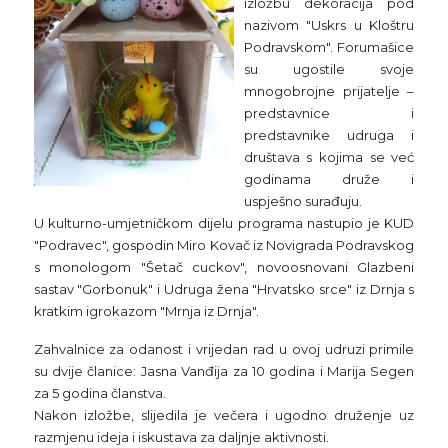
izložbu dekoracija pod
nazivom "Uskrs u Kloštru
Podravskom". Forumašice
su ugostile svoje
mnogobrojne prijatelje –
predstavnice i
predstavnike udruga i
društava s kojima se već
godinama druže i
uspješno surađuju.
U kulturno-umjetničkom dijelu programa nastupio je KUD
"Podravec", gospodin Miro Kovač iz Novigrada Podravskog
s monologom "Šetač cuckov", novoosnovani Glazbeni
sastav "Gorbonuk" i Udruga žena "Hrvatsko srce" iz Drnja s
kratkim igrokazom "Mrnja iz Drnja".
Zahvalnice za odanost i vrijedan rad u ovoj udruzi primile
su dvije članice: Jasna Vanđija za 10 godina i Marija Segen
za 5 godina članstva.
Nakon izložbe, slijedila je večera i ugodno druženje uz
razmjenu ideja i iskustava za daljnje aktivnosti.