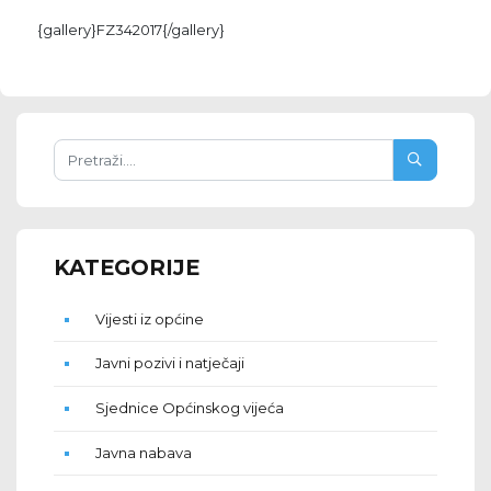
{gallery}FZ342017{/gallery}
KATEGORIJE
Vijesti iz općine
Javni pozivi i natječaji
Sjednice Općinskog vijeća
Javna nabava