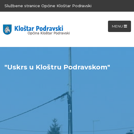
Službene stranice Općine Kloštar Podravski
MENU
"Uskrs u Kloštru Podravskom"