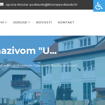
opcina-klostar-podravski@klostarpodravski.hr
OVI
UDRUGE
NOVOSTI
KONTAKT
azivom "U...
priredba pod nazivom "Uskrs u Kloštru Podravskom"