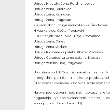
Udruga Hrvatska žena, Ferdinandovac
Udruga žena, Budrovac
Udruga žena, Kalinovac
Udruga žena, Prugovac
Pjevački zbor udruge umirovljenika, Šandrovac
Hrvatsko srce, Kloštar Podravski
KUD Marijan Pavleković – Pajo, Otrovanec
Udruga žena, Crnec
Udruga žena Kladare
Udruga Kloštranska paleta, Kloštar Podravski
Udruga Čuvarice kulturne baštine, Kladare
Udruga zelenih Lipa, Prugovac.
U gostima su bili Općinski načelnik i zamjeni
predsjednici političkih stranaka te predstavnic
Šiljer Kloštar Podravski i Osnovne škole Kloštar P
Na ovaj jednostavan i lijep način dokazana je t
događanja koje nosi humanitarni karakter, i 
svaka pomoć dobrodošla. (dd)