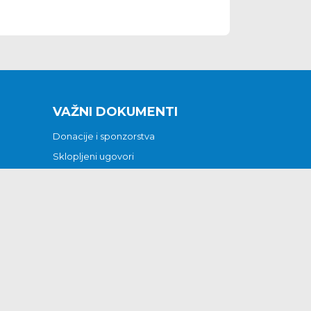
VAŽNI DOKUMENTI
Donacije i sponzorstva
Sklopljeni ugovori
Godišnji financijski izvještaji
Pristup informacijama
GODIŠNJI PLAN RADA ZA 2026
Otvoreni podaci
Izjava o pristupačnosti
Odluka o mrtvozorstvu
CJENICI KOMUNALNIH USLUGA