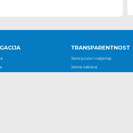
GACIJA
TRANSPARENTNOST
na
Javni pozivi i natječaji
a
Javna nabava
t
Javni pozivi i natječaji
Jedinstveni upravni odjel
be i predstavke
Općinsko vijeće
t
Općinski načelnik
Pritužbe i predstavke