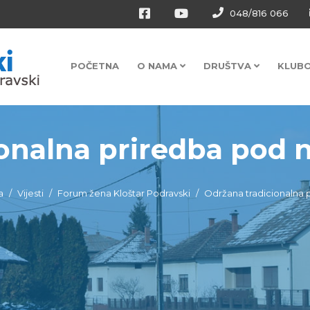
048/816 066
POČETNA
O NAMA
DRUŠTVA
KLUB
onalna priredba pod n
a
Vijesti
Forum žena Kloštar Podravski
Održana tradicionalna 