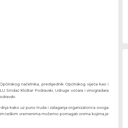
k Općinskog načelnika, predsjednik Općinskog vijeća kao i
i LU Srndać Kloštar Podravski, Udruge voćara i vinogradara
odravski.
vrdnja kako uz puno truda i zalaganja organizatorica ovoga
u ovim teškim vremenima možemo pomagati onima kojima je