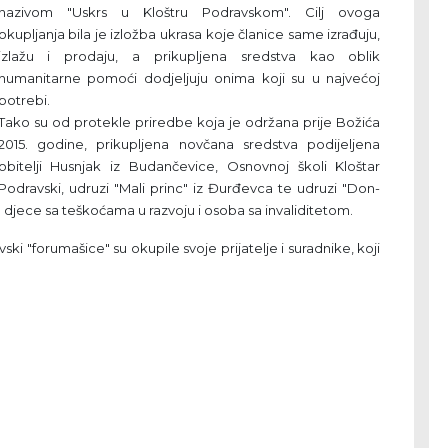
nazivom "Uskrs u Kloštru Podravskom". Cilj ovoga
okupljanja bila je izložba ukrasa koje članice same izrađuju,
izlažu i prodaju, a prikupljena sredstva kao oblik
humanitarne pomoći dodjeljuju onima koji su u najvećoj
potrebi.
Tako su od protekle priredbe koja je održana prije Božića
2015. godine, prikupljena novčana sredstva podijeljena
obitelji Husnjak iz Budančevice, Osnovnoj školi Kloštar
Podravski, udruzi "Mali princ" iz Đurđevca te udruzi "Don-
e djece sa teškoćama u razvoju i osoba sa invaliditetom.
i "forumašice" su okupile svoje prijatelje i suradnike, koji