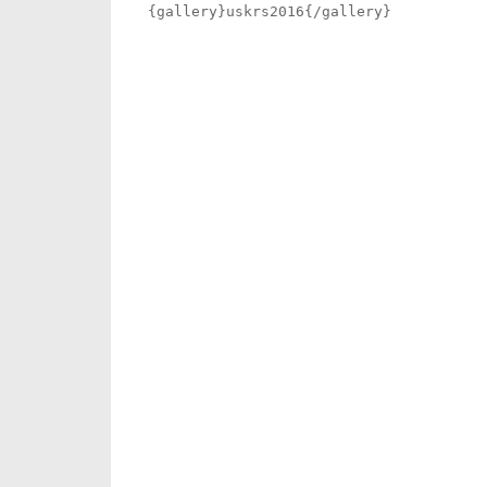
{gallery}uskrs2016{/gallery}