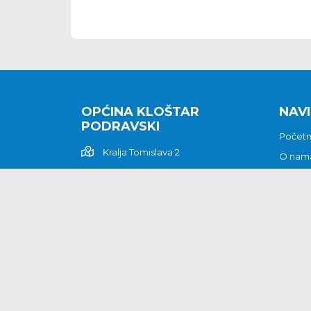
OPĆINA KLOŠTAR
NAVI
PODRAVSKI
Počet
Kralja Tomislava 2
O nam
Povijes
48362 Kloštar Podravski
Vijesti
048/816 066
Prituž
opcina-klostar-
Kontak
podravski@klostarpodravski.hr