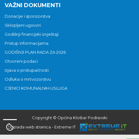
VAŽNI DOKUMENTI
Donacije i sponzorstva
Sklopljeni ugovori
Godišnji financijski izvještaji
Pristup informacijama
GODIŠNJI PLAN RADA ZA 2026
Otvoreni podaci
Izjava o pristupačnosti
Odluka o mrtvozorstvu
CJENICI KOMUNALNIH USLUGA
Copyright © Općina Kloštar Podravski
Izrada web stranica
-
Extreme IT