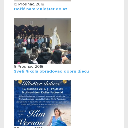
19 Prosinac, 2018
Božić nam v Klošter dolazi
8 Prosinac, 2018
Sveti Nikola obradovao dobru djecu