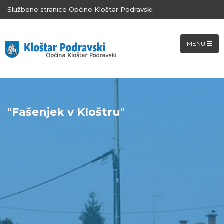
Službene stranice Općine Kloštar Podravski
MENU
"Fašenjek v Kloštru"