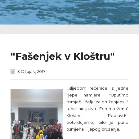
"Fašenjek v Kloštru"
3 Ožujak, 2017
...slijedom rečenice iz jedne
lijepe namjere... "Uputimo
osmjeh i želju za druženjem...",
a na inicijativu "Foruma žena"
Kloštar Podravski,
potvrđujemo, bilo je puno
osmjeha i lijepog druženja.