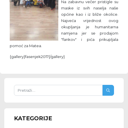
Na zabavnu večer pristigle su
maske iz svih naselja naše
općine kao i iz bliže okolice.
Najveća vrijednost ovog
okupljanja je humanitarna
namjena jer se prodajom
"fankov" i pića prikupljala
pomoć za Matea.
{gallery}fasenjek2017{/gallery}
KATEGORIJE