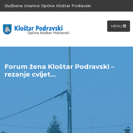
Službene stranice Općine Kloštar Podravski
MENU
Forum žena Kloštar Podravski –
rezanje cvijet...