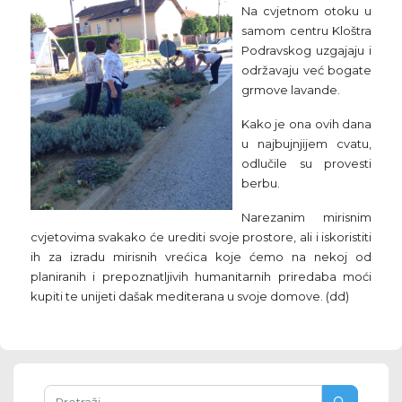
Na cvjetnom otoku u
samom centru Kloštra
Podravskog uzgajaju i
održavaju već bogate
grmove lavande.
Kako je ona ovih dana
u najbujnjijem cvatu,
odlučile su provesti
berbu.
Narezanim mirisnim
cvjetovima svakako će urediti svoje prostore, ali i iskoristiti
ih za izradu mirisnih vrećica koje ćemo na nekoj od
planiranih i prepoznatljivih humanitarnih priredaba moći
kupiti te unijeti dašak mediterana u svoje domove. (dd)