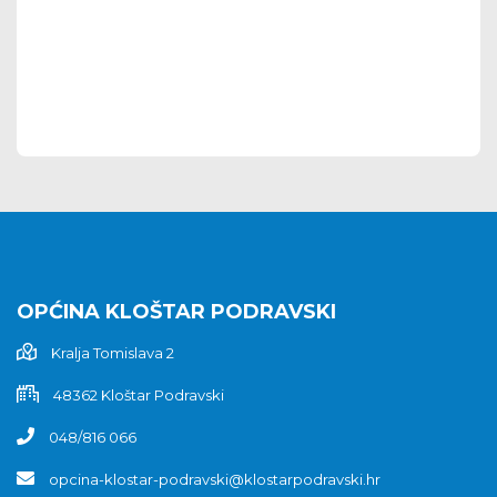
OPĆINA KLOŠTAR PODRAVSKI
Kralja Tomislava 2
48362 Kloštar Podravski
048/816 066
opcina-klostar-podravski@klostarpodravski.hr