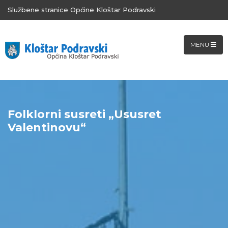
Službene stranice Općine Kloštar Podravski
MENU
Folklorni susreti „Ususret
Valentinovu“