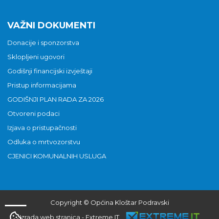
VAŽNI DOKUMENTI
Donacije i sponzorstva
Sklopljeni ugovori
Godišnji financijski izvještaji
Pristup informacijama
GODIŠNJI PLAN RADA ZA 2026
Otvoreni podaci
Izjava o pristupačnosti
Odluka o mrtvozorstvu
CJENICI KOMUNALNIH USLUGA
Copyright © Općina Kloštar Podravski
Izrada web stranica
-
Extreme IT