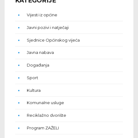
KATEGORIJE
Vijesti iz općine
Javni pozivi i natječaji
Sjednice Općinskog vijeća
Javna nabava
Događanja
Sport
Kultura
Komunalne usluge
Reciklažno dvorište
Program ZAŽELI