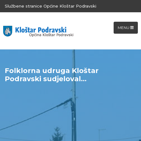
Službene stranice Općine Kloštar Podravski
MENU
Folklorna udruga Kloštar
Podravski sudjeloval...