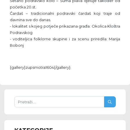
Šetano podravsko kolo – Šuma plava djeluje također od
početka 20.st.
Čardaš – tradicionalni podravski čardaš koji traje od
davnina sve do danas.
- lokalitet s kojeg potječe prikazana građa: Okolica Kloštra
Podravskog
- voditeljica folklorne skupine i za scenu priredila: Marija
Bobonj
{gallery}zupsmotra1604{/gallery}