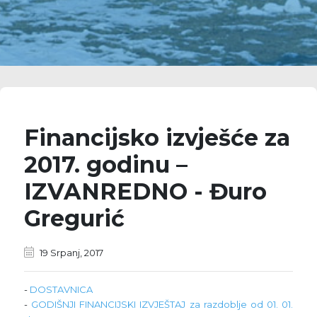
Financijsko izvješće za
2017. godinu –
IZVANREDNO - Đuro
Gregurić
19 Srpanj, 2017
-
DOSTAVNICA
-
GODIŠNJI FINANCIJSKI IZVJEŠTAJ za razdoblje od 01. 01.