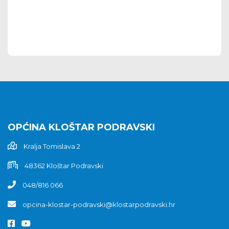
OPĆINA KLOŠTAR PODRAVSKI
Kralja Tomislava 2
48362 Kloštar Podravski
048/816 066
opcina-klostar-podravski@klostarpodravski.hr