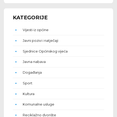
KATEGORIJE
Vijesti iz općine
Javni pozivi i natječaji
Sjednice Općinskog vijeća
Javna nabava
Događanja
Sport
Kultura
Komunalne usluge
Reciklažno dvorište