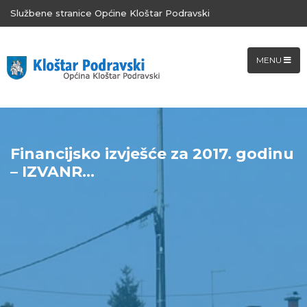
Službene stranice Općine Kloštar Podravski
MENU
Financijsko izvješće za 2017. godinu
– IZVANR...