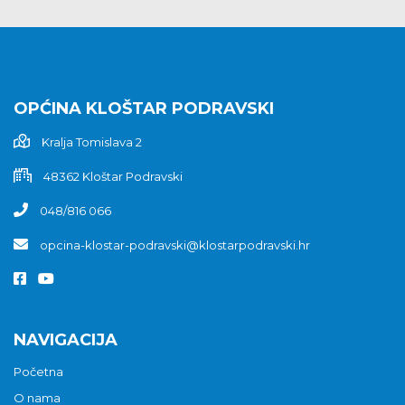
OPĆINA KLOŠTAR PODRAVSKI
Kralja Tomislava 2
48362 Kloštar Podravski
048/816 066
opcina-klostar-podravski@klostarpodravski.hr
NAVIGACIJA
Početna
O nama