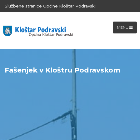
Službene stranice Općine Kloštar Podravski
MENU
Fašenjek v Kloštru Podravskom