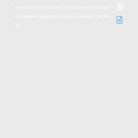
bolje korisničko iskustvo i funkcionalnost stranica.
Za nastavak pregleda i korištenje kliknite "Slažem
se".