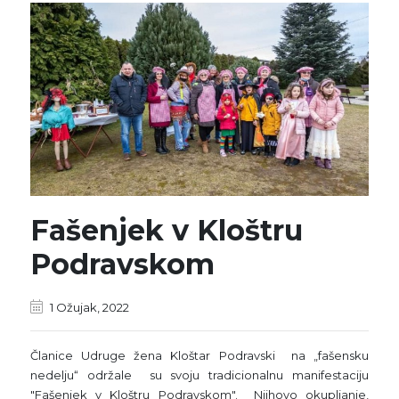
Fašenjek v Kloštru
Podravskom
1 Ožujak, 2022
Članice Udruge žena Kloštar Podravski na „fašensku
nedelju“ održale su svoju tradicionalnu manifestaciju
"Fašenjek v Kloštru Podravskom". Njihovo okupljanje,