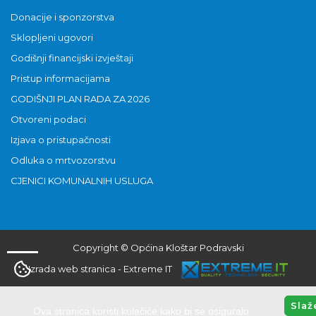
Donacije i sponzorstva
Sklopljeni ugovori
Godišnji financijski izvještaji
Pristup informacijama
GODIŠNJI PLAN RADA ZA 2026
Otvoreni podaci
Izjava o pristupačnosti
Odluka o mrtvozorstvu
CJENICI KOMUNALNIH USLUGA
Copyright © Općina Kloštar Podravski
Izrada web stranica
-
Extreme IT
Slaž
Ova stranica koristi kolačiće kako bi se osiguralo