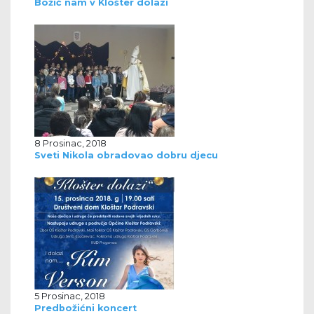
Božić nam v Klošter dolazi
8 Prosinac, 2018
Sveti Nikola obradovao dobru djecu
5 Prosinac, 2018
Predbožićni koncert