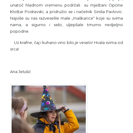
unatoč hladnom vremenu podržali su mještani Općine
Kloštar Podravski, a pridružio se i načelnik Siniša Pavlovic.
Najviše su nas razveselile male „maškarice“ koje su svima
nama, a sigurno i sebi, uljepšale tmurno nedjeljno
popodne.
Uz krafne, čaj i kuhano vino bilo je veselo! Hvala svima od
srca!
Ana Jelušić