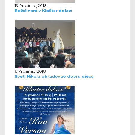
19 Prosinac, 2018
Božić nam v Klošter dolazi
8 Prosinac, 2018
Sveti Nikola obradovao dobru djecu