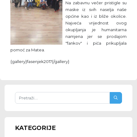
Na zabavnu večer pristigle su
maske iz svih naselja naše
općine kao i iz bliže okolice.
Najveća vrijednost ovog
okupljanja je humanitarna
namjena jer se prodajom
"fankov" i pića prikupljala
pomoć za Matea.
{gallery}fasenjek2017{/gallery}
KATEGORIJE