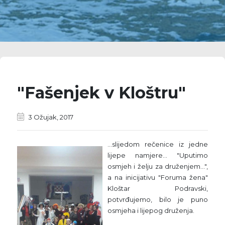
"Fašenjek v Kloštru"
3 Ožujak, 2017
...slijedom rečenice iz jedne
lijepe namjere... "Uputimo
osmjeh i želju za druženjem...",
a na inicijativu "Foruma žena"
Kloštar Podravski,
potvrđujemo, bilo je puno
osmjeha i lijepog druženja.