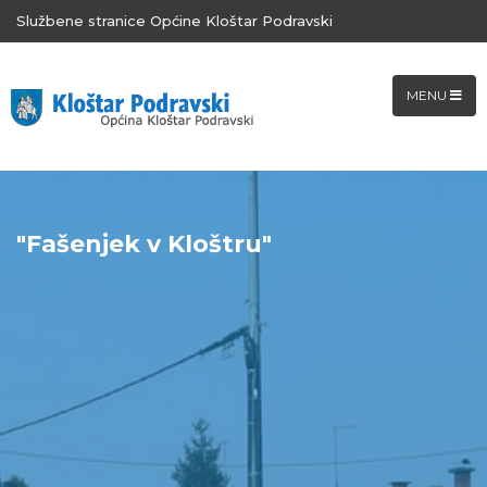
Službene stranice Općine Kloštar Podravski
MENU
"Fašenjek v Kloštru"