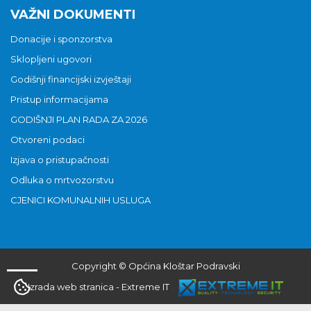
VAŽNI DOKUMENTI
Donacije i sponzorstva
Sklopljeni ugovori
Godišnji financijski izvještaji
Pristup informacijama
GODIŠNJI PLAN RADA ZA 2026
Otvoreni podaci
Izjava o pristupačnosti
Odluka o mrtvozorstvu
CJENICI KOMUNALNIH USLUGA
Copyright © Općina Kloštar Podravski
Izrada web stranica
-
Extreme IT