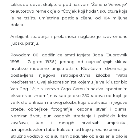
ciklus od devet skulptura pod nazivom "Žene iz Venecije"
te autorovo remek djelo "Čovjek koji hoda", skulptura koja
je na tržištu umjetnina postigla cijenu od 104 milijuna
dolara.
Ambijent stradanja i prolaznosti naglasio je svevremenu
ljudsku patnju.
Povodom 80. godišnjice smrti Ignjata Joba (Dubrovnik
1895. - Zagreb 1936.), jednog od najznačajnijih slikara
hrvatske moderne umjetnosti, u Klovićevim dvorima je
postavljena njegova retrospektivna izložba "Vatra
Mediterana". Ovaj ekspresionista kojemu je veliki uzor bio
Van Gog i čije slikarstvo Grgo Gamulin naziva "spontanim
ekspresionizmom", naslikao je oko 250 radova od kojih je
velik dio prikazan na ovoj izložbi, koja obuhvaća i njegove
crteže, obiteljske fotografije, osobne stvari i pisma.
Nemiran život, pun osobnih stradanja i psihičkih kriza
završava, kao i mnogih hrvatskih umjetnika,
uznapredovalom tuberkulozom od koje prerano umire.
Stručno vodstvo koje su nam osigurale obje galerije bilo je