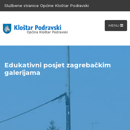
Službene stranice Općine Kloštar Podravski
MENU
Edukativni posjet zagrebačkim
galerijama