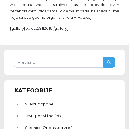
vrlo edukativno i stručno nas je provelo ovim
nezaboravnim izložbama, dvjema možda najznačajnijima
koje su ove godine organizirane u Hrvatskoj.
{gallery}paleta29112016{/gallery}
KATEGORIJE
Vijesti iz općine
Javni pozivi i natječaji
Sjednice Općinskog vijeća