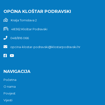
OPĆINA KLOŠTAR PODRAVSKI
Kralja Tomislava 2
48362 Kloštar Podravski
048/816 066
opcina-klostar-podravski@klostarpodravski.hr
NAVIGACIJA
Početna
O nama
Povijest
Vijesti