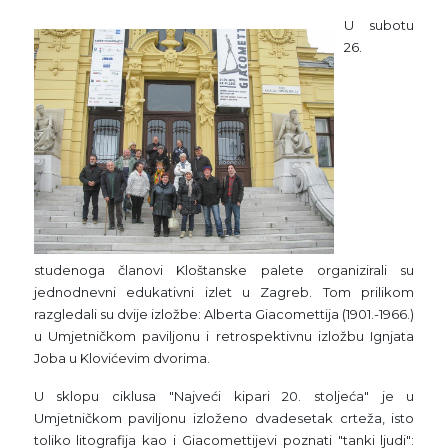
U subotu
26.
studenoga članovi Kloštanske palete organizirali su
jednodnevni edukativni izlet u Zagreb. Tom prilikom
razgledali su dvije izložbe: Alberta Giacomettija (1901.-1966.)
u Umjetničkom paviljonu i retrospektivnu izložbu Ignjata
Joba u Klovićevim dvorima.
U sklopu ciklusa "Najveći kipari 20. stoljeća" je u
Umjetničkom paviljonu izloženo dvadesetak crteža, isto
toliko litografija kao i Giacomettijevi poznati "tanki ljudi":