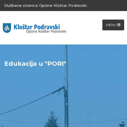
Službene stranice Općine Kloštar Podravski
MENU
Edukacija u "PORI"