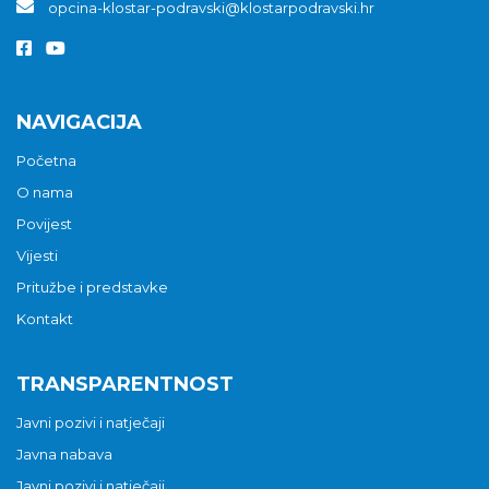
opcina-klostar-podravski@klostarpodravski.hr
NAVIGACIJA
Početna
O nama
Povijest
Vijesti
Pritužbe i predstavke
Kontakt
TRANSPARENTNOST
Javni pozivi i natječaji
Javna nabava
Javni pozivi i natječaji