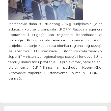
Martinčević, dana 20. studenog 2017.g. sudjelovala je na
edukaciji koju je organizirala „PORA“ Razvojna agencija
Podravine i Prigorja kao regionalni koordinator za
područje Koprivničko-križevačke županije u okviru
projekta „Jačanje kapaciteta dionika regionalnog razvoja
za apsorpciju EU sredstava u Koprivničko-križevačkoj
županiji“ Ministarstva regionalnoga razvoja i fondova EU na
temu „Financijsko upravljanje EU projektima“, namijenjenu
djelatnicima JLP(R)S-ima s područja Koprivničko-
križevačke županije i ustanovama kojima su JLP(R)S-i
osnivači.