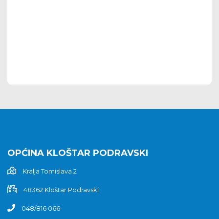
OPĆINA KLOŠTAR PODRAVSKI
Kralja Tomislava 2
48362 Kloštar Podravski
048/816 066