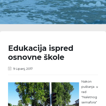
Edukacija ispred
osnovne škole
9 Lipanj, 2017
Nakon
puštanja u
rad
"Naletnog
semafora"