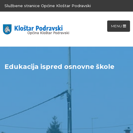
Službene stranice Općine Kloštar Podravski
MENU
Edukacija ispred osnovne škole