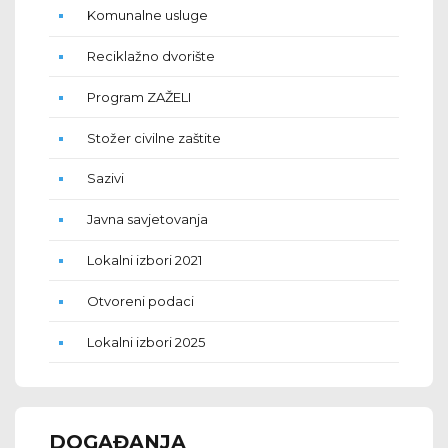
Komunalne usluge
Reciklažno dvorište
Program ZAŽELI
Stožer civilne zaštite
Sazivi
Javna savjetovanja
Lokalni izbori 2021
Otvoreni podaci
Lokalni izbori 2025
DOGAĐANJA