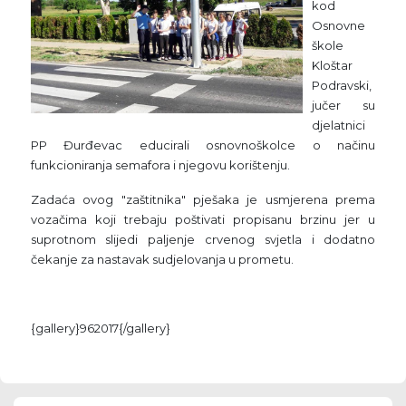
kod
Osnovne
škole
Kloštar
Podravski,
jučer su
djelatnici
PP Đurđevac educirali osnovnoškolce o načinu
funkcioniranja semafora i njegovu korištenju.
Zadaća ovog "zaštitnika" pješaka je usmjerena prema
vozačima koji trebaju poštivati propisanu brzinu jer u
suprotnom slijedi paljenje crvenog svjetla i dodatno
čekanje za nastavak sudjelovanja u prometu.
{gallery}962017{/gallery}