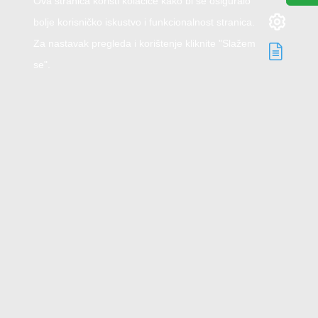
Ova stranica koristi kolačiće kako bi se osiguralo
bolje korisničko iskustvo i funkcionalnost stranica.
Za nastavak pregleda i korištenje kliknite "Slažem
se".