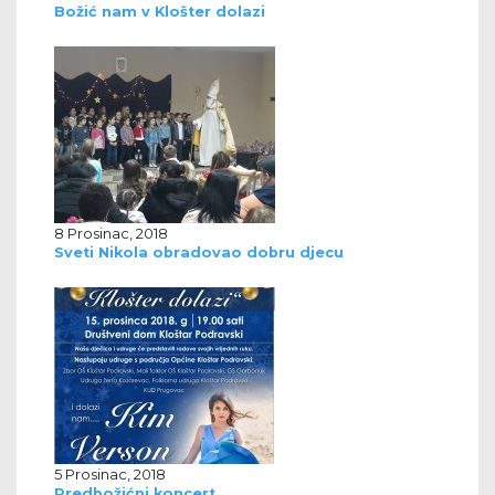
Božić nam v Klošter dolazi
8 Prosinac, 2018
Sveti Nikola obradovao dobru djecu
5 Prosinac, 2018
Predbožićni koncert