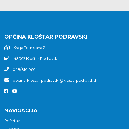
OPĆINA KLOŠTAR PODRAVSKI
Kralja Tomislava 2
48362 Kloštar Podravski
048/816 066
opcina-klostar-podravski@klostarpodravski.hr
NAVIGACIJA
Početna
O nama