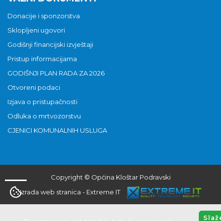
Donacije i sponzorstva
Sklopljeni ugovori
Godišnji financijski izvještaji
Pristup informacijama
GODIŠNJI PLAN RADA ZA 2026
Otvoreni podaci
Izjava o pristupačnosti
Odluka o mrtvozorstvu
CJENICI KOMUNALNIH USLUGA
Copyright © Općina Kloštar Podravski
Izrada web stranica
-
Extreme IT
Slaž