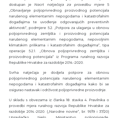
dostupan je
Nacrt natječaja za provedbu mjere
5
„Obnavljanje poljoprivrednog proizvodnog potencijala
narušenog elementarnim nepogodama i katastrofalnim
događajima te uvođenje odgovarajućih preventivnih
aktivnosti“, podmjere 5.2. „Potpora za ulaganja u obnovu
poljoprivrednog zemljišta i proizvodnog potencijala
narušenog elementarnim nepogodama, nepovoljnim
klimatskim prilikama i katastrofalnim događajima“, tipa
operacije 5.2.1. „Obnova poljoprivrednog zemljišta i
proizvodnog potencijala“ iz Programa ruralnog razvoja
Republike Hrvatske za razdoblje 2014.-2020.
Svrha natječaja je dodjela potpore za obnovu
poljoprivrednog potencijala narušenog elementarnim
nepogodama i katastrofalnim događajima kako bi se
osigurao nastavak i održivost poljoprivredne proizvodnje.
U skladu s obvezama iz članka 18. stavka 4. Pravilnika o
provedbi mjera ruralnog razvoja Republike Hrvatske za
razdoblje 2014.-2020. („Narodne novine“, br. 91/19 i 37/20)
Upravljačko tijelo, Ministarstvo poljoprivrede,