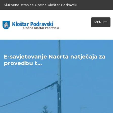
Službene stranice Općine Kloštar Podravski
MENU
E-savjetovanje Nacrta natječaja za
provedbu t...