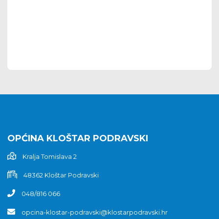
OPĆINA KLOŠTAR PODRAVSKI
Kralja Tomislava 2
48362 Kloštar Podravski
048/816 066
opcina-klostar-podravski@klostarpodravski.hr