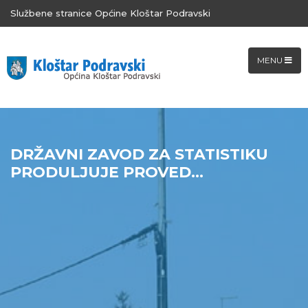
Službene stranice Općine Kloštar Podravski
MENU
DRŽAVNI ZAVOD ZA STATISTIKU
PRODULJUJE PROVED...