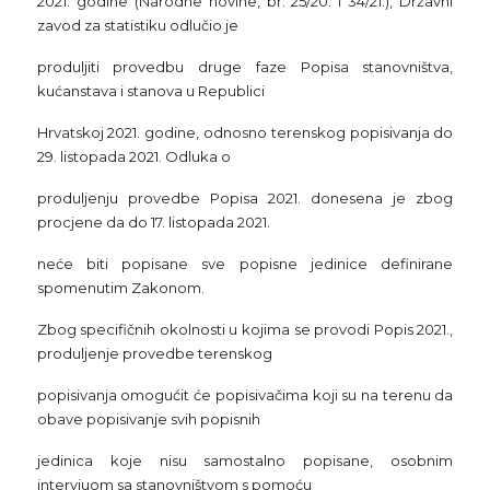
2021. godine (Narodne novine, br. 25/20. i 34/21.), Državni
zavod za statistiku odlučio je
produljiti provedbu druge faze Popisa stanovništva,
kućanstava i stanova u Republici
Hrvatskoj 2021. godine, odnosno terenskog popisivanja do
29. listopada 2021. Odluka o
produljenju provedbe Popisa 2021. donesena je zbog
procjene da do 17. listopada 2021.
neće biti popisane sve popisne jedinice definirane
spomenutim Zakonom.
Zbog specifičnih okolnosti u kojima se provodi Popis 2021.,
produljenje provedbe terenskog
popisivanja omogućit će popisivačima koji su na terenu da
obave popisivanje svih popisnih
jedinica koje nisu samostalno popisane, osobnim
intervjuom sa stanovništvom s pomoću