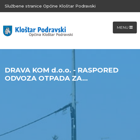
Službene stranice Općine Kloštar Podravski
MENU
DRAVA KOM d.o.o. - RASPORED
ODVOZA OTPADA ZA...