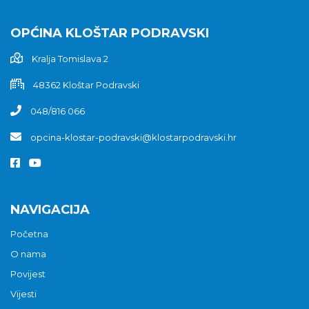
OPĆINA KLOŠTAR PODRAVSKI
Kralja Tomislava 2
48362 Kloštar Podravski
048/816 066
opcina-klostar-podravski@klostarpodravski.hr
NAVIGACIJA
Početna
O nama
Povijest
Vijesti