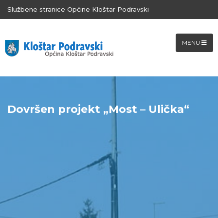
Službene stranice Općine Kloštar Podravski
MENU
Dovršen projekt „Most – Ulička“