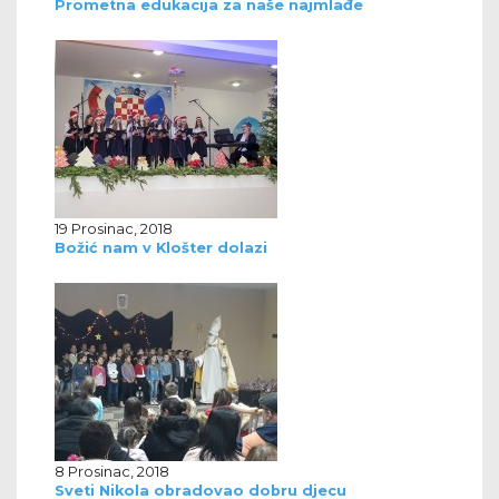
Prometna edukacija za naše najmlađe
19 Prosinac, 2018
Božić nam v Klošter dolazi
8 Prosinac, 2018
Sveti Nikola obradovao dobru djecu