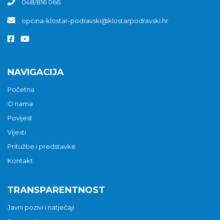
048/816 066
opcina-klostar-podravski@klostarpodravski.hr
NAVIGACIJA
Početna
O nama
Povijest
Vijesti
Pritužbe i predstavke
Kontakt
TRANSPARENTNOST
Javni pozivi i natječaji