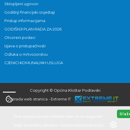
Sklopljeni ugovori
Godišnji financijski izvještaji
Pristup informacijama
GODIŠNJI PLAN RADA ZA 2026
Otvoreni podaci
Izjava o pristupačnosti
Odluka o mrtvozorstvu
CJENICI KOMUNALNIH USLUGA
Copyright © Općina Kloštar Podravski
Izrada web stranica
-
Extreme IT
Slaž
Ova stranica koristi kolačiće kako bi se osiguralo
bolje korisničko iskustvo i funkcionalnost stranica.