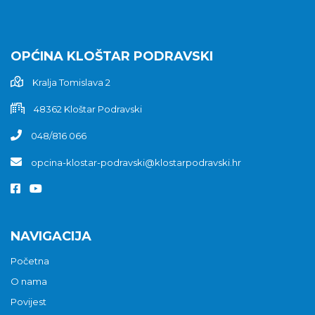
OPĆINA KLOŠTAR PODRAVSKI
Kralja Tomislava 2
48362 Kloštar Podravski
048/816 066
opcina-klostar-podravski@klostarpodravski.hr
NAVIGACIJA
Početna
O nama
Povijest