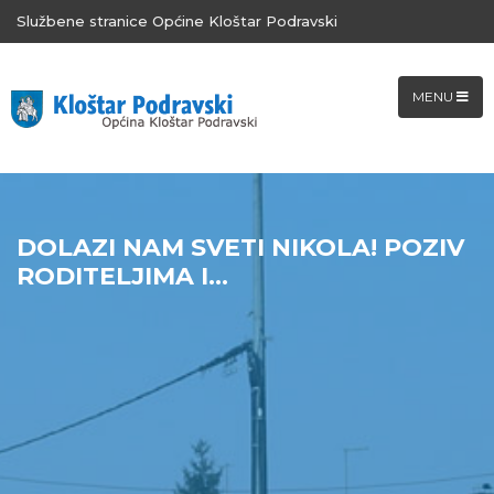
Službene stranice Općine Kloštar Podravski
MENU
DOLAZI NAM SVETI NIKOLA! POZIV
RODITELJIMA I...