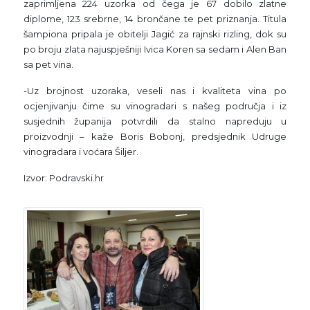
zaprimljena 224 uzorka od čega je 67 dobilo zlatne
diplome, 123 srebrne, 14 brončane te pet priznanja. Titula
šampiona pripala je obitelji Jagić za rajnski rizling, dok su
po broju zlata najuspješniji Ivica Koren sa sedam i Alen Ban
sa pet vina.
-Uz brojnost uzoraka, veseli nas i kvaliteta vina po
ocjenjivanju čime su vinogradari s našeg područja i iz
susjednih županija potvrdili da stalno napreduju u
proizvodnji – kaže Boris Bobonj, predsjednik Udruge
vinogradara i voćara Šiljer.
Izvor: Podravski.hr