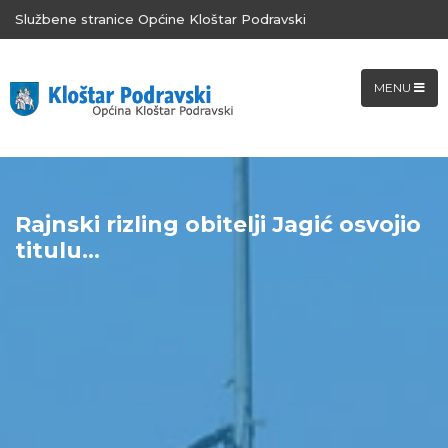
Službene stranice Općine Kloštar Podravski
MENU
Rajnski rizling obitelji Jagić osvojio
titulu...