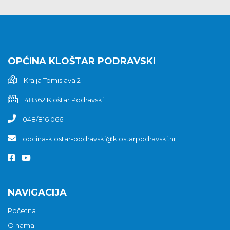
OPĆINA KLOŠTAR PODRAVSKI
Kralja Tomislava 2
48362 Kloštar Podravski
048/816 066
opcina-klostar-podravski@klostarpodravski.hr
NAVIGACIJA
Početna
O nama