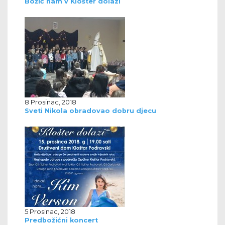
Božić nam v Klošter dolazi
8 Prosinac, 2018
Sveti Nikola obradovao dobru djecu
5 Prosinac, 2018
Predbožićni koncert