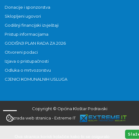
Donacije i sponzorstva
Sklopljeni ugovori
Godišnji financijski izvještaji
Pristup informacijama
GODIŠNJI PLAN RADA ZA 2026
Otvoreni podaci
Izjava o pristupačnosti
Odluka o mrtvozorstvu
CJENICI KOMUNALNIH USLUGA
Copyright © Općina Kloštar Podravski
Izrada web stranica
-
Extreme IT
Slaž
Ova stranica koristi kolačiće kako bi se osiguralo