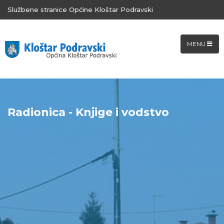
Službene stranice Općine Kloštar Podravski
MENU
Radionica - Knjige i vodstvo