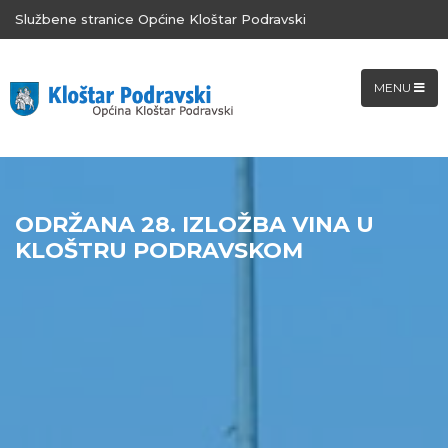
Službene stranice Općine Kloštar Podravski
MENU
ODRŽANA 28. IZLOŽBA VINA U
KLOŠTRU PODRAVSKOM