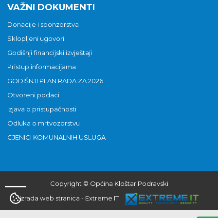
VAŽNI DOKUMENTI
Donacije i sponzorstva
Sklopljeni ugovori
Godišnji financijski izvještaji
Pristup informacijama
GODIŠNJI PLAN RADA ZA 2026
Otvoreni podaci
Izjava o pristupačnosti
Odluka o mrtvozorstvu
CJENICI KOMUNALNIH USLUGA
Copyright © Općina Kloštar Podravski
Izrada web stranica
-
Extreme IT