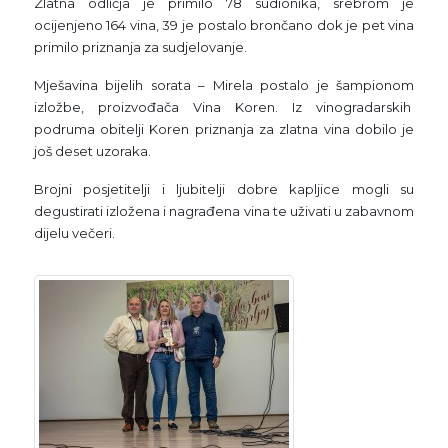
Zlatna odličja je primilo 78 sudionika, srebrom je
ocijenjeno 164 vina, 39 je postalo brončano dok je pet vina
primilo priznanja za sudjelovanje.
Mješavina bijelih sorata – Mirela postalo je šampionom
izložbe, proizvođača Vina Koren. Iz vinogradarskih
podruma obitelji Koren priznanja za zlatna vina dobilo je
još deset uzoraka.
Brojni posjetitelji i ljubitelji dobre kapljice mogli su
degustirati izložena i nagrađena vina te uživati u zabavnom
dijelu večeri.