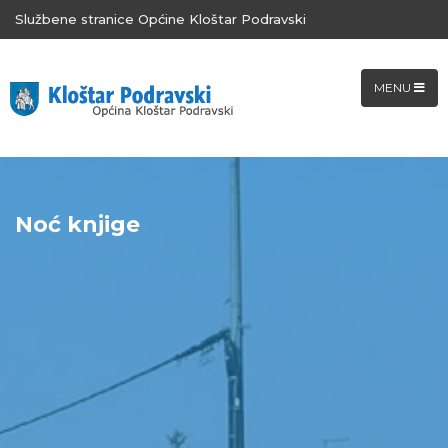
Službene stranice Općine Kloštar Podravski
MENU
Noć knjige