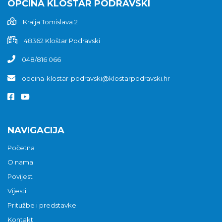
OPĆINA KLOŠTAR PODRAVSKI
Kralja Tomislava 2
48362 Kloštar Podravski
048/816 066
opcina-klostar-podravski@klostarpodravski.hr
NAVIGACIJA
Početna
O nama
Povijest
Vijesti
Pritužbe i predstavke
Kontakt