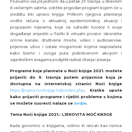
Pozivamo vas još jednom da u petak 23. travnja, u dnevnim
ili večernjim satima, održite prigodan program kojem će u
središtu biti upravo knjiga. Prilikom njegova planiranja
vodite računa o aktualnoj epidemiološkoj situaciji i
propisanim mjerama, koje će odrediti hoćete li svoje
događanje smjestiti u fizički ili virtualni prostor. Iskoristite
online
kanale, društvene mreže, video i audioservise,
prijenose uživo i ostale mogućnosti kojima raspolažete
kako bismo i ovoga puta jedinstvenom akcijom i
zajedničkim snagama podijelili radost čitanja i pisanja.
Programe koje planirate u Noći knjige 2021. možete
prijaviti do 9. travnja putem prijavnice koja je
dostupna na internetskoj stranici Noći knjige
https://prijava.nocknjige.hr/prindex.php
. Kratke upute
kako prijaviti programe i riješiti probleme s kojima
se možete susresti nalaze se
ovdje
.
Tema Noći knjige 2021.: LJEKOVITA MOĆ KNJIGE
Kada govorimo o knjigama, volimo ih isticati kao riznice