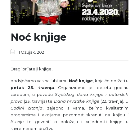
Noć knjige
11 Ožujak, 2021
Dragi prijatelji knjige,
podsjećamo vas na jubilarnu
Noć knjige
, koja će održati u
petak 23. travnja
. Organiziramo je, desetu godinu
zaredom, u povodu
Svjetskog dana knjige i autorskih
prava
(23. travnja) te
Dana hrvatske knjige
(22. travnja). U
Godini čitanja
, zajedno s vama, želimo kvalitetnim
programima i akcijama pozornost skrenuti na knjigu i
čitanje te govoriti o položaju i vrijednosti knjige u
suvremenom društvu.