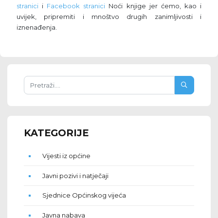
stranici
i
Facebook stranici
Noći knjige jer ćemo, kao i
uvijek, pripremiti i mnoštvo drugih zanimljivosti i
iznenađenja.
KATEGORIJE
Vijesti iz općine
Javni pozivi i natječaji
Sjednice Općinskog vijeća
Javna nabava