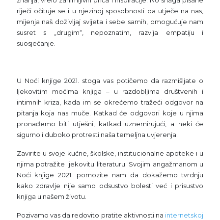
znanja, vrelo zanimljivih priča i inspiracije. No snaga pisane
riječi očituje se i u njezinoj sposobnosti da utječe na nas,
mijenja naš doživljaj svijeta i sebe samih, omogućuje nam
susret s „drugim“, nepoznatim, razvija empatiju i
suosjećanje.
U Noći knjige 2021. stoga vas potičemo da razmišljate o
ljekovitim moćima knjiga – u razdobljima društvenih i
intimnih kriza, kada im se okrećemo tražeći odgovor na
pitanja koja nas muče. Katkad će odgovori koje u njima
pronađemo biti utješni, katkad uznemirujući, a neki će
sigurno i duboko protresti naša temeljna uvjerenja.
Zavirite u svoje kućne, školske, institucionalne apoteke i u
njima potražite ljekovitu literaturu. Svojim angažmanom u
Noći knjige 2021. pomozite nam da dokažemo tvrdnju
kako zdravlje nije samo odsustvo bolesti već i prisustvo
knjiga u našem životu.
Pozivamo vas da redovito pratite aktivnosti na
internetskoj