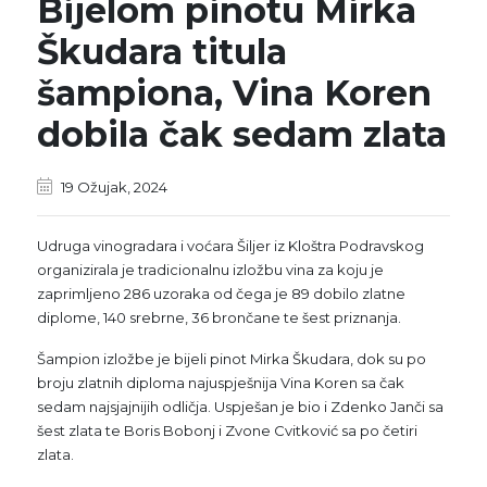
Bijelom pinotu Mirka
Škudara titula
šampiona, Vina Koren
dobila čak sedam zlata
19 Ožujak, 2024
Udruga vinogradara i voćara Šiljer iz Kloštra Podravskog
organizirala je tradicionalnu izložbu vina za koju je
zaprimljeno 286 uzoraka od čega je 89 dobilo zlatne
diplome, 140 srebrne, 36 brončane te šest priznanja.
Šampion izložbe je bijeli pinot Mirka Škudara, dok su po
broju zlatnih diploma najuspješnija Vina Koren sa čak
sedam najsjajnijih odličja. Uspješan je bio i Zdenko Janči sa
šest zlata te Boris Bobonj i Zvone Cvitković sa po četiri
zlata.