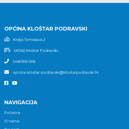
OPĆINA KLOŠTAR PODRAVSKI
Kralja Tomislava 2
48362 Kloštar Podravski
048/816 066
opcina-klostar-podravski@klostarpodravski.hr
NAVIGACIJA
Početna
O nama