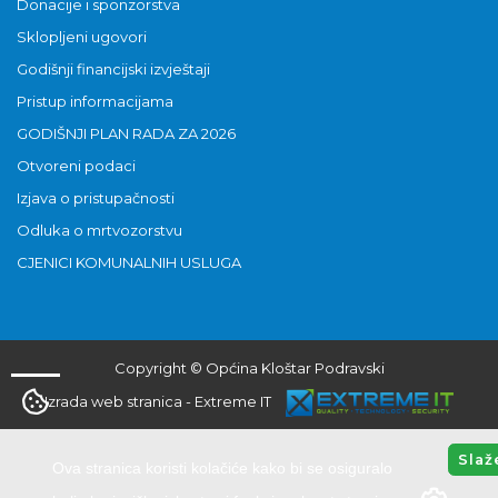
Donacije i sponzorstva
Sklopljeni ugovori
Godišnji financijski izvještaji
Pristup informacijama
GODIŠNJI PLAN RADA ZA 2026
Otvoreni podaci
Izjava o pristupačnosti
Odluka o mrtvozorstvu
CJENICI KOMUNALNIH USLUGA
Copyright © Općina Kloštar Podravski
Izrada web stranica
-
Extreme IT
Slaž
Ova stranica koristi kolačiće kako bi se osiguralo