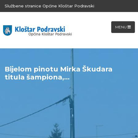
Službene stranice Općine Kloštar Podravski
MENU
Bijelom pinotu Mirka Škudara
titula šampiona,...