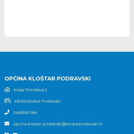
OPĆINA KLOŠTAR PODRAVSKI
Kralja Tomislava 2
48362 Kloštar Podravski
048/816 066
opcina-klostar-podravski@klostarpodravski.hr