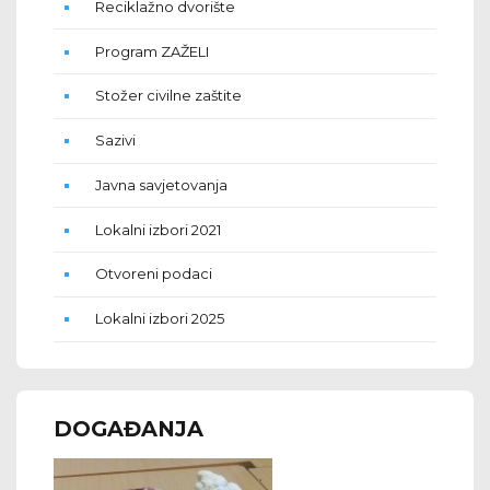
Reciklažno dvorište
Program ZAŽELI
Stožer civilne zaštite
Sazivi
Javna savjetovanja
Lokalni izbori 2021
Otvoreni podaci
Lokalni izbori 2025
DOGAĐANJA