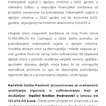
materijalnih uvjeta u dječjim vrtićima u 2022. godini, a
sukladno Odluci o raspodjeli financijskih sredstava za
projekte usmjerene na poboljšanje materijalnih uvjeta u
dječjim vrtićima u 2022. godini od 26. kolovoza 2022.
godine, objavljenoj na mrežnim stranicama SDUDM-a.
Ukupan iznos osiguranih sredstava za ovaj Poziv iznosi
10.993.694,00 kn. Uzimajući u obzir stalnu potrebu za
poboljšanjem materijalnih uvjeta u dječjim vrtićima,
Središnji državni ured za demografiju i mlade raspisao je i
ove godine Poziv te na taj način sufinancirao 96 objekata
dječjih vrtića u potrebi uređenja vanjskih terena, igrališta i
sportskih dvorana dječjih vrtića kako bi se omogućila
raznolikost prostora za igru te doprinijelo poboljšanju
sigurnosti djece u prostorijama objekta i izvan njega.
Načelnik Siniša Pavlović prisustvovao je
svečanosti
uručivanja Ugovora o sufinanciranju koji je
dodijeljen
Općini Kloštar Podravski
u iznosu od
121.272,00 kune.
Odobrenim projektom financirati će se