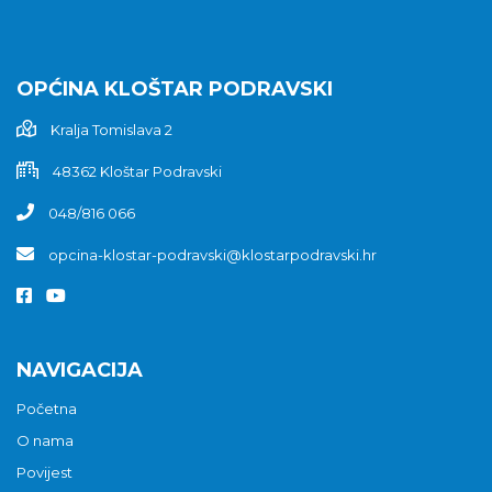
OPĆINA KLOŠTAR PODRAVSKI
Kralja Tomislava 2
48362 Kloštar Podravski
048/816 066
opcina-klostar-podravski@klostarpodravski.hr
NAVIGACIJA
Početna
O nama
Povijest