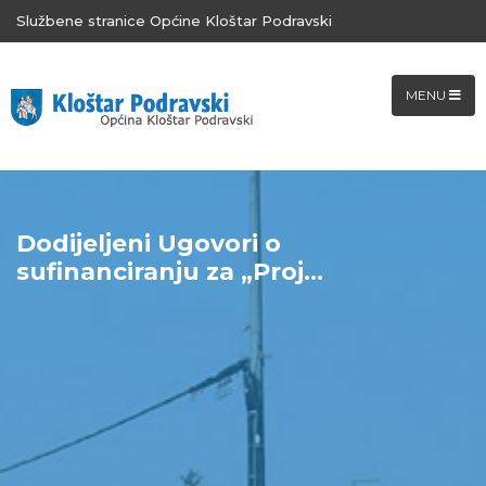
Službene stranice Općine Kloštar Podravski
MENU
Dodijeljeni Ugovori o
sufinanciranju za „Proj...