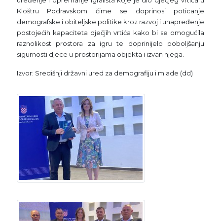
uređenje i opremanje igrališta koje je dio dječjeg vrtića u
Kloštru Podravskom čime se doprinosi poticanje
demografske i obiteljske politike kroz razvoj i unapređenje
postojećih kapaciteta dječjih vrtića kako bi se omogućila
raznolikost prostora za igru te doprinijelo poboljšanju
sigurnosti djece u prostorijama objekta i izvan njega.
Izvor: Središnji državni ured za demografiju i mlade (dd)