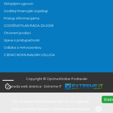
Sklopljeni ugovori
Godišnji financijski izvještaji
Pristup informacijama
GODIŠNJI PLAN RADA ZA 2026
Otvoreni podaci
Izjava o pristupačnosti
Odluka o mrtvozorstvu
CJENICI KOMUNALNIH USLUGA
Copyright © Općina Kloštar Podravski
Izrada web stranica
-
Extreme IT
Slaž
Ova stranica koristi kolačiće kako bi se osiguralo
bolje korisničko iskustvo i funkcionalnost stranica.