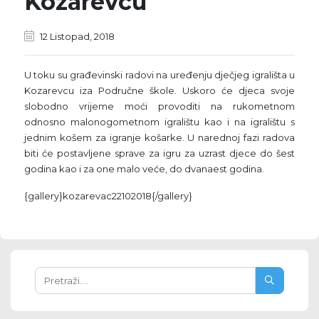
Kozarevcu
12 Listopad, 2018
U toku su građevinski radovi na uređenju dječjeg igrališta u
Kozarevcu iza Područne škole. Uskoro će djeca svoje
slobodno vrijeme moći provoditi na rukometnom
odnosno malonogometnom igralištu kao i na igralištu s
jednim košem za igranje košarke. U narednoj fazi radova
biti će postavljene sprave za igru za uzrast djece do šest
godina kao i za one malo veće, do dvanaest godina.
{gallery}kozarevac22102018{/gallery}