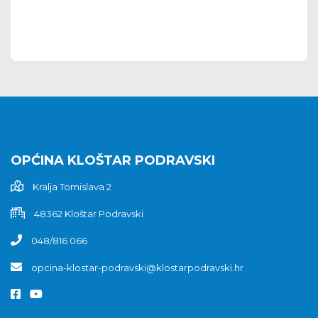
OPĆINA KLOŠTAR PODRAVSKI
Kralja Tomislava 2
48362 Kloštar Podravski
048/816 066
opcina-klostar-podravski@klostarpodravski.hr