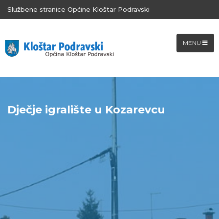
Službene stranice Općine Kloštar Podravski
MENU
Dječje igralište u Kozarevcu