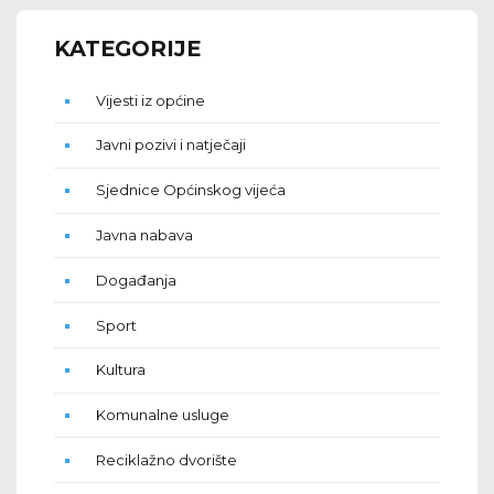
KATEGORIJE
Vijesti iz općine
Javni pozivi i natječaji
Sjednice Općinskog vijeća
Javna nabava
Događanja
Sport
Kultura
Komunalne usluge
Reciklažno dvorište