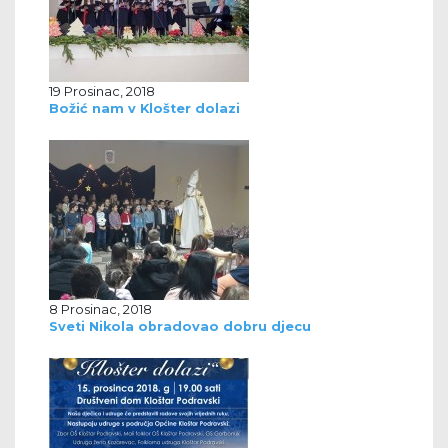
19 Prosinac, 2018
Božić nam v Klošter dolazi
8 Prosinac, 2018
Sveti Nikola obradovao dobru djecu