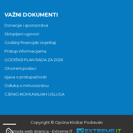
VAŽNI DOKUMENTI
Donacije i sponzorstva
Sklopljeni ugovori
Godišnji financijski izvještaji
Pristup informacijama
GODIŠNJI PLAN RADA ZA 2026
Otvoreni podaci
Izjava o pristupačnosti
Odluka o mrtvozorstvu
CJENICI KOMUNALNIH USLUGA
Copyright © Općina Kloštar Podravski
Izrada web stranica
-
Extreme IT