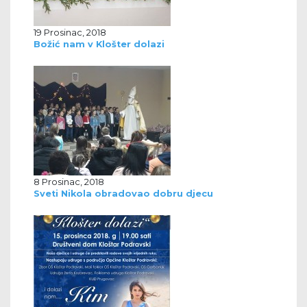
19 Prosinac, 2018
Božić nam v Klošter dolazi
8 Prosinac, 2018
Sveti Nikola obradovao dobru djecu