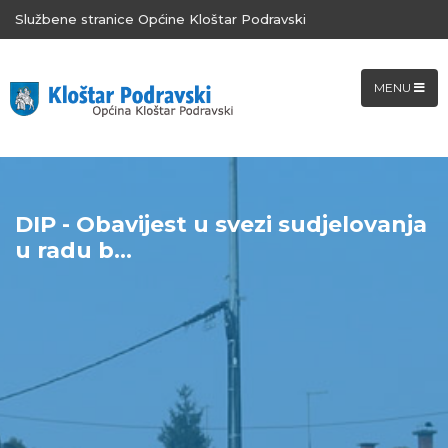
Službene stranice Općine Kloštar Podravski
MENU
DIP - Obavijest u svezi sudjelovanja
u radu b...