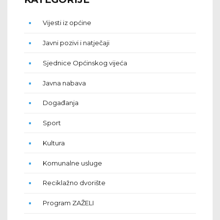
Vijesti iz općine
Javni pozivi i natječaji
Sjednice Općinskog vijeća
Javna nabava
Događanja
Sport
Kultura
Komunalne usluge
Reciklažno dvorište
Program ZAŽELI