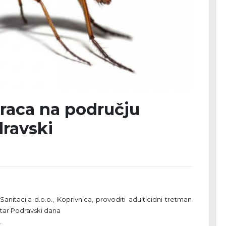
raca na području
dravski
nitacija d.o.o., Koprivnica, provoditi adulticidni tretman
tar Podravski dana
.