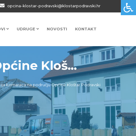
opcina-klostar-podravski@klostarpodravski.hr
OVI
UDRUGE
NOVOSTI
KONTAKT
ćine Kloš...
ija komaraca na području Općine Kloštar Podravski