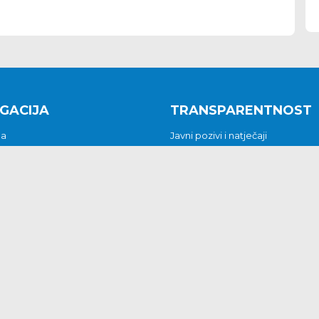
GACIJA
TRANSPARENTNOST
na
Javni pozivi i natječaji
a
Javna nabava
t
Javni pozivi i natječaji
Jedinstveni upravni odjel
be i predstavke
Općinsko vijeće
t
Općinski načelnik
Pritužbe i predstavke