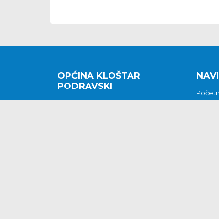
OPĆINA KLOŠTAR
NAVI
PODRAVSKI
Počet
Kralja Tomislava 2
O nam
Povijes
48362 Kloštar Podravski
Vijesti
048/816 066
Prituž
opcina-klostar-
Kontak
podravski@klostarpodravski.hr