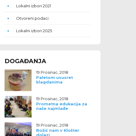
Lokalni izbori 2021
Otvoreni podaci
Lokalni izbori 2025
DOGAĐANJA
19 Prosinac, 2018
Paletom ususret
blagdanima
19 Prosinac, 2018
Prometna edukacija za
naše najmlađe
19 Prosinac, 2018
Božić nam v Klošter
dolazi