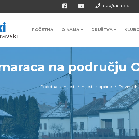
048/816 066
POČETNA
O NAMA
DRUŠTVA
KLUB
maraca na području Op
Početna
Vijesti
Vijesti iz općine
Dezinsekc