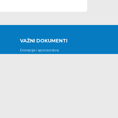
VAŽNI DOKUMENTI
Donacije i sponzorstva
Sklopljeni ugovori
Godišnji financijski izvještaji
Pristup informacijama
GODIŠNJI PLAN RADA ZA 2026
Otvoreni podaci
Izjava o pristupačnosti
Odluka o mrtvozorstvu
CJENICI KOMUNALNIH USLUGA