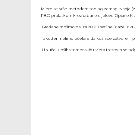
Mjere se vrše metodom toplog zamagljivanja (za
PBO prolaskom kroz urbane dijelove Općine Klo
Građane molimo da iza 20.00 sati ne izlaze iz ku
Također molimo pčelare da košnice zatvore ili p
U slučaju loših vremenskih uvjeta tretman se odga