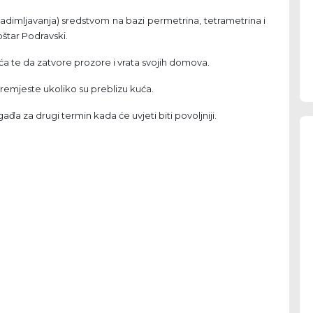
dimljavanja) sredstvom na bazi permetrina, tetrametrina i
štar Podravski.
ća te da zatvore prozore i vrata svojih domova.
remjeste ukoliko su preblizu kuća.
đa za drugi termin kada će uvjeti biti povoljniji.