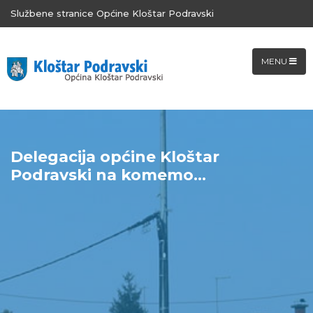
Službene stranice Općine Kloštar Podravski
MENU
Delegacija općine Kloštar
Podravski na komemo...