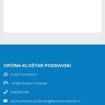
OPĆINA KLOŠTAR PODRAVSKI
Kralja Tomislava 2
48362 Kloštar Podravski
048/816 066
opcina-klostar-podravski@klostarpodravski.hr