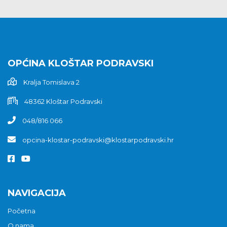
OPĆINA KLOŠTAR PODRAVSKI
Kralja Tomislava 2
48362 Kloštar Podravski
048/816 066
opcina-klostar-podravski@klostarpodravski.hr
NAVIGACIJA
Početna
O nama