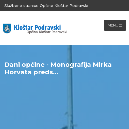
Službene stranice Općine Kloštar Podravski
MENU
Dani općine - Monografija Mirka
Horvata preds...