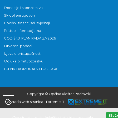
Donacije i sponzorstva
Sklopljeni ugovori
Godišnji financijski izvještaji
Pristup informacijama
GODIŠNJI PLAN RADA ZA 2026
Otvoreni podaci
Izjava o pristupačnosti
Odluka o mrtvozorstvu
CJENICI KOMUNALNIH USLUGA
Copyright © Općina Kloštar Podravski
Izrada web stranica
-
Extreme IT
Slaž
Ova stranica koristi kolačiće kako bi se osiguralo