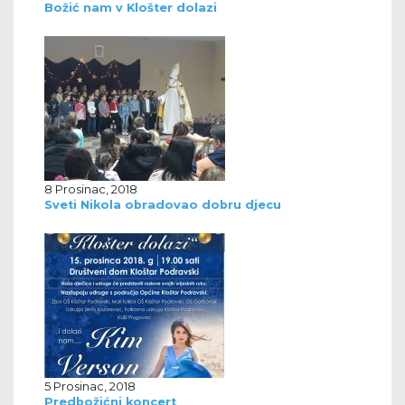
Božić nam v Klošter dolazi
8 Prosinac, 2018
Sveti Nikola obradovao dobru djecu
5 Prosinac, 2018
Predbožićni koncert