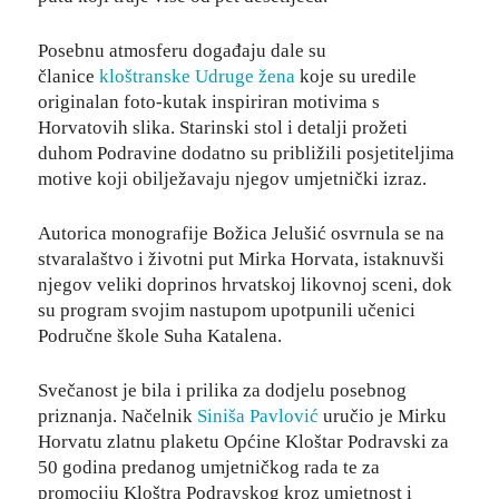
Posebnu atmosferu događaju dale su
članice
kloštranske Udruge žena
koje su uredile
originalan foto-kutak inspiriran motivima s
Horvatovih slika. Starinski stol i detalji prožeti
duhom Podravine dodatno su približili posjetiteljima
motive koji obilježavaju njegov umjetnički izraz.
Autorica monografije Božica Jelušić osvrnula se na
stvaralaštvo i životni put Mirka Horvata, istaknuvši
njegov veliki doprinos hrvatskoj likovnoj sceni, dok
su program svojim nastupom upotpunili učenici
Područne škole Suha Katalena.
Svečanost je bila i prilika za dodjelu posebnog
priznanja. Načelnik
Siniša Pavlović
uručio je Mirku
Horvatu zlatnu plaketu Općine Kloštar Podravski za
50 godina predanog umjetničkog rada te za
promociju Kloštra Podravskog kroz umjetnost i