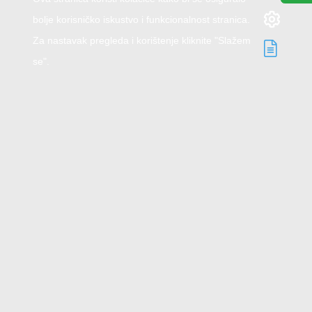
bolje korisničko iskustvo i funkcionalnost stranica.
Za nastavak pregleda i korištenje kliknite "Slažem
se".