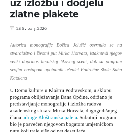
uz izložbu i dodjelu
zlatne plakete
23 Svibanj, 2026
Autorica monografije Božica Jelušić osvrnula se na
stvaralaštvo i životni put Mirka Horvata, istaknuvši njegov
veliki doprinos hrvatskoj likovnoj sceni, dok su program
svojim nastupom upotpunili učenici Područne škole Suha
Katalena
U Domu kulture u Kloštru Podravskom, u sklopu
programa obilježavanja Dana Općine, održano je
predstavljanje monografije i izložba radova
akademskog slikara Mirka Horvata, dugogodišnjeg
člana
udruge Kloštranska paleta
. Subotnji program
bio je posvećen njegovom bogatom umjetničkom
putu koji traje više od pet desetljeća.