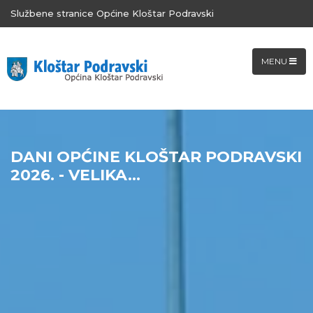
Službene stranice Općine Kloštar Podravski
MENU
DANI OPĆINE KLOŠTAR PODRAVSKI
2026. - VELIKA...